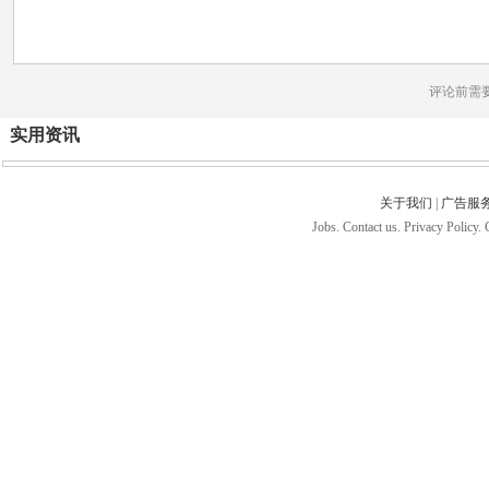
评论前需
实用资讯
关于我们
|
广告服
Jobs. Contact us. Privacy Policy