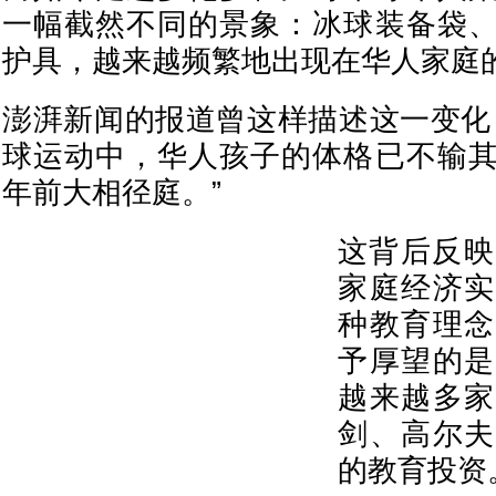
一幅截然不同的景象：冰球装备袋
护具，越来越频繁地出现在华人家庭
澎湃新闻的报道曾这样描述这一变化
球运动中，华人孩子的体格已不输
年前大相径庭。”
这背后反映
家庭经济实
种教育理念
予厚望的是
越来越多家
剑、高尔夫
的教育投资