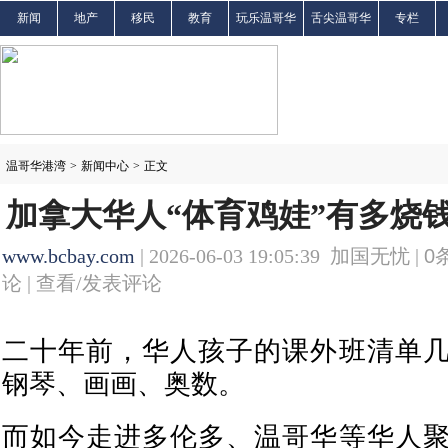
新闻
地产
移民
教育
玩乐温哥华
舌尖温哥华
专栏
温哥华港湾
>
新闻中心
>
正文
加拿大华人“体育鸡娃”有多烧钱
www.bcbay.com
| 2026-06-03 19:05:39 加国无忧 |
0
论 |
查看/发表评论
二十年前，华人孩子的课外班清单
钢琴、画画、奥数。
而如今走进多伦多、温哥华等华人