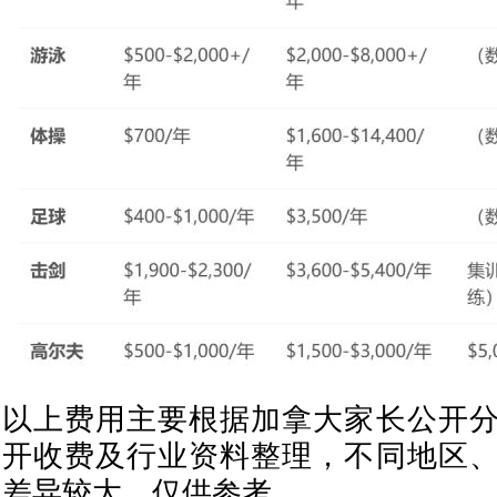
以上费用主要根据加拿大家长公开
开收费及行业资料整理，不同地区
差异较大，仅供参考。