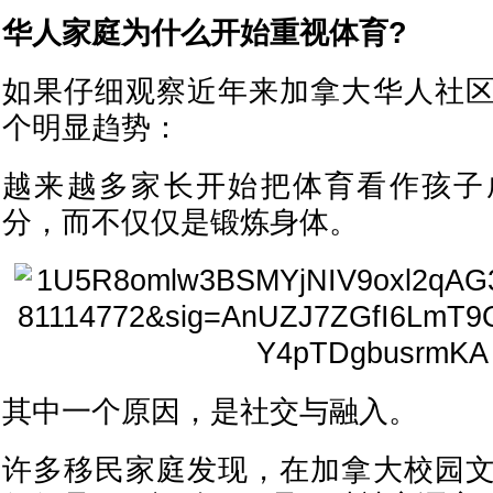
华人家庭为什么开始重视体育?
如果仔细观察近年来加拿大华人社
个明显趋势：
越来越多家长开始把体育看作孩子
分，而不仅仅是锻炼身体。
其中一个原因，是社交与融入。
许多移民家庭发现，在加拿大校园