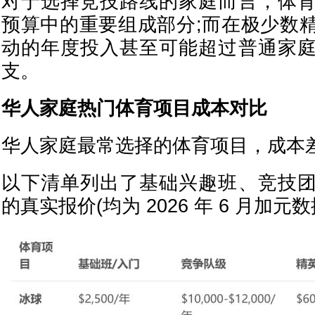
对于选择竞技路线的家庭而言，体
预算中的重要组成部分;而在极少数
动的年度投入甚至可能超过普通家
支。
华人家庭热门体育项目成本对比
华人家庭最常选择的体育项目，成本
以下清单列出了基础兴趣班、竞技
的真实报价(均为 2026 年 6 月加元数