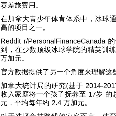
赛差旅费用。
在加拿大青少年体育体系中，冰球
高的项目之一。
Reddit r/PersonalFinanceCa
到，在少数顶级冰球学院的精英训练年
万加元。
官方数据提供了另一个角度来理解这
加拿大统计局的研究(基于 2014-20
收入家庭将一个孩子抚养至 17岁 的总
元，平均每年约 2.4 万加元。