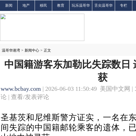
新闻
地产
移民
教育
玩乐温哥华
舌尖温哥华
专栏
温哥华港湾
>
新闻中心
>
正文
中国籍游客东加勒比失踪数日 
获
www.bcbay.com
| 2026-06-03 11:50:49 美国中文网 |
论 |
查看/发表评论
圣基茨和尼维斯警方证实，一名在
间失踪的中国籍邮轮乘客的遗体，