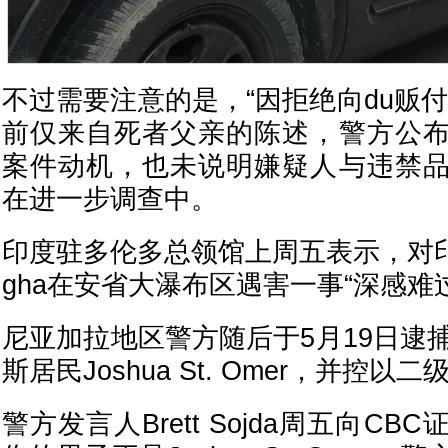
不过需要注意的是，“因拒绝向du贩
前仅来自死者父亲的陈述，警方公
案件动机，也未说明嫌疑人与违禁
在进一步调查中。
印度驻多伦多总领馆上周五表示，对印度留
gha在安省大瀑布区遇害一事“深感难
尼亚加拉地区警方随后于5月19日逮
斯居民Joshua St. Omer，并控以
警方发言人Brett Sojda周五向C