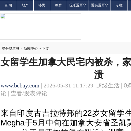
新闻
地产
移民
教育
玩乐温哥华
舌尖温哥华
专栏
温哥华港湾
>
新闻中心
>
正文
女留学生加拿大民宅内被杀，
溃
www.bcbay.com
| 2026-05-31 11:17:29 超级生活 |
0
论 |
查看/发表评论
来自印度古吉拉特邦的22岁女留学生Vidhi
Megha于5月中旬在加拿大安省圣凯瑟琳斯