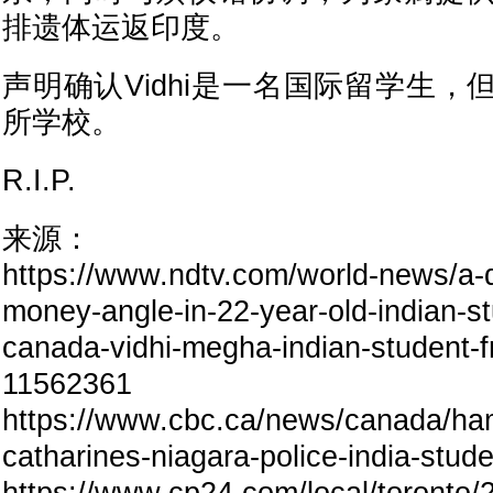
排遗体运返印度。
声明确认Vidhi是一名国际留学生
所学校。
R.I.P.
来源：
https://www.ndtv.com/world-news/a-d
money-angle-in-22-year-old-indian-s
canada-vidhi-megha-indian-student-fr
11562361
https://www.cbc.ca/news/canada/ham
catharines-niagara-police-india-stud