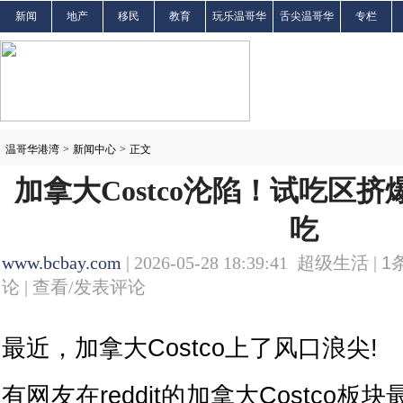
新闻
地产
移民
教育
玩乐温哥华
舌尖温哥华
专栏
温哥华港湾
>
新闻中心
>
正文
加拿大Costco沦陷！试吃区挤
吃
www.bcbay.com
| 2026-05-28 18:39:41 超级生活 |
1
论 |
查看/发表评论
最近，加拿大Costco上了风口浪尖!
有网友在reddit的加拿大Costco