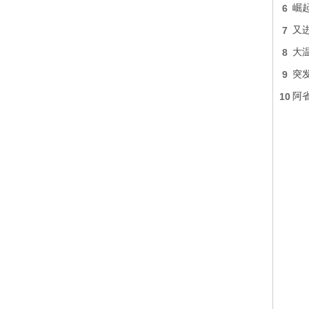
6
崛起
7
又进
8
大
9
突
10
阿