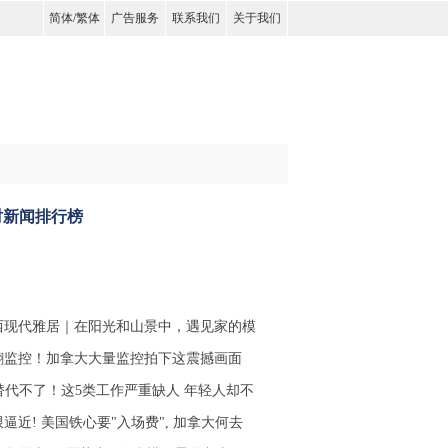
简体
/
繁体
广告服务
联系我们
关于我们
时新闻排行榜
西现代雅居｜在阳光和山景中，遇见家的模
翻监控！加拿大大量监控拍下这震撼画面
I替代不了！这5类工作严重缺人 年轻人却不
逼近! 美国铁心要"入场费", 加拿大何去