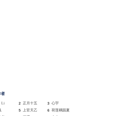
作者
y Li
2
正月十五
3
心宇
枫
5
上官天乙
6
荷莲耦园夏