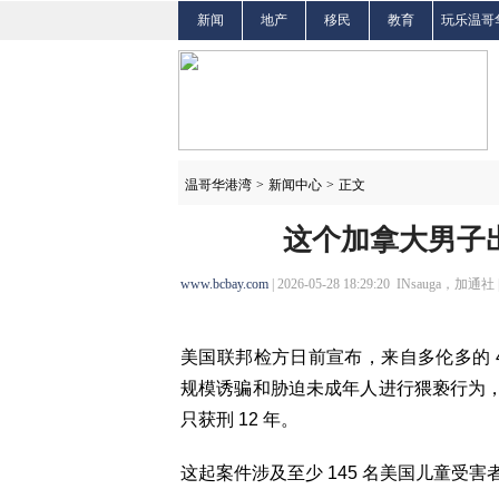
新闻
地产
移民
教育
玩乐温哥
温哥华港湾
>
新闻中心
>
正文
这个加拿大男子出
www.bcbay.com
| 2026-05-28 18:29:20 INsauga，加通社 
美国联邦检方日前宣布，来自多伦多的 40 岁
规模诱骗和胁迫未成年人进行猥亵行为，
只获刑 12 年。
这起案件涉及至少 145 名美国儿童受害者