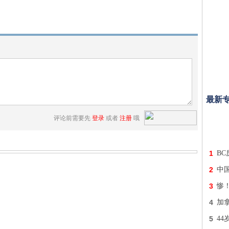
最新
评论前需要先
登录
或者
注册
哦
1
B
2
中
3
惨
4
加拿
5
4