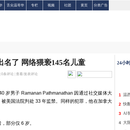
华
舌尖温哥华
专栏
视频
社团
黄页
分类广告
名了 网络猥亵145名儿童
24小
|
0
条评论 |
查看/发表评论
男子 Ramanan Pathmanathan 因通过社交媒体大
1
温
被美国法院判处 33 年监禁。同样的犯罪，他在加拿大
2
快
3
A
4
大限
，部分仅 6 岁。