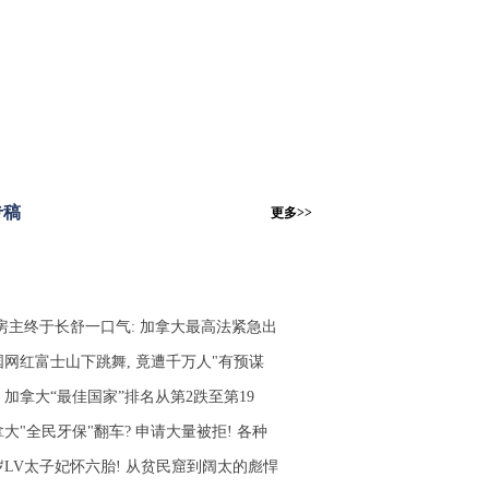
专稿
更多>>
C房主终于长舒一口气: 加拿大最高法紧急出
国网红富士山下跳舞, 竟遭千万人"有预谋
！加拿大“最佳国家”排名从第2跌至第19
大"全民牙保"翻车? 申请大量被拒! 各种
4岁LV太子妃怀六胎! 从贫民窟到阔太的彪悍