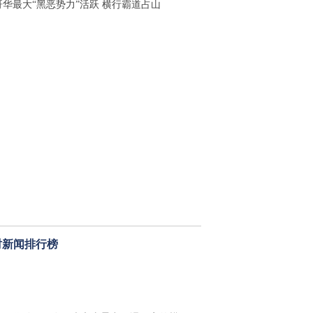
哥华最大“黑恶势力”活跃 横行霸道占山
时新闻排行榜