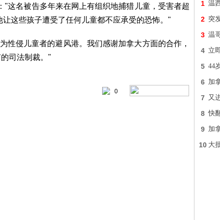
1
温
声明中表示："这名被告多年来在网上有组织地捕猎儿童，受害者超
2
突发
子。他让这些孩子遭受了任何儿童都不应承受的恐怖。"
3
温
边界成为性侵儿童者的避风港。我们感谢加拿大方面的合作，
4
立即
的司法制裁。"
5
4
6
加拿
0
7
又进
8
快
9
加
10
大