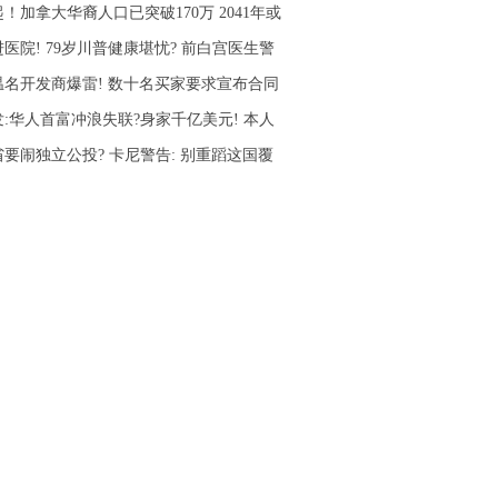
！加拿大华裔人口已突破170万 2041年或
医院! 79岁川普健康堪忧? 前白宫医生警
温名开发商爆雷! 数十名买家要求宣布合同
发:华人首富冲浪失联?身家千亿美元! 本人
省要闹独立公投? 卡尼警告: 别重蹈这国覆