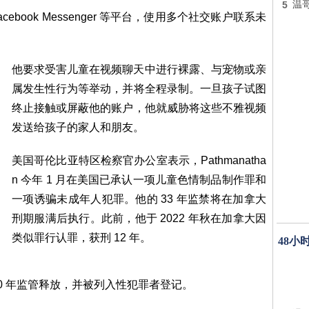
5
温
 和 Facebook Messenger 等平台，使用多个社交账户联系未
他要求受害儿童在视频聊天中进行裸露、与宠物或亲
属发生性行为等举动，并将全程录制。一旦孩子试图
终止接触或屏蔽他的账户，他就威胁将这些不雅视频
发送给孩子的家人和朋友。
美国哥伦比亚特区检察官办公室表示，Pathmanatha
n 今年 1 月在美国已承认一项儿童色情制品制作罪和
一项诱骗未成年人犯罪。他的 33 年监禁将在加拿大
刑期服满后执行。此前，他于 2022 年秋在加拿大因
类似罪行认罪，获刑 12 年。
48小
受 10 年监管释放，并被列入性犯罪者登记。