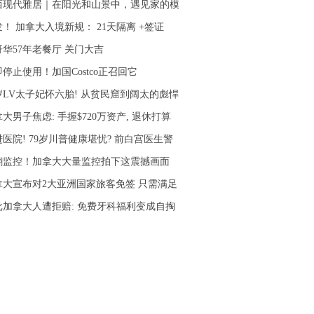
西现代雅居｜在阳光和山景中，遇见家的模
！ 加拿大入境新规： 21天隔离 +签证
哥华57年老餐厅 关门大吉
停止使用！加国Costco正召回它
4岁LV太子妃怀六胎! 从贫民窟到阔太的彪悍
大男子焦虑: 手握$720万资产, 退休打算
医院! 79岁川普健康堪忧? 前白宫医生警
翻监控！加拿大大量监控拍下这震撼画面
拿大宣布对2大亚洲国家旅客免签 只需满足
批加拿大人遭拒赔: 免费牙科福利变成自掏