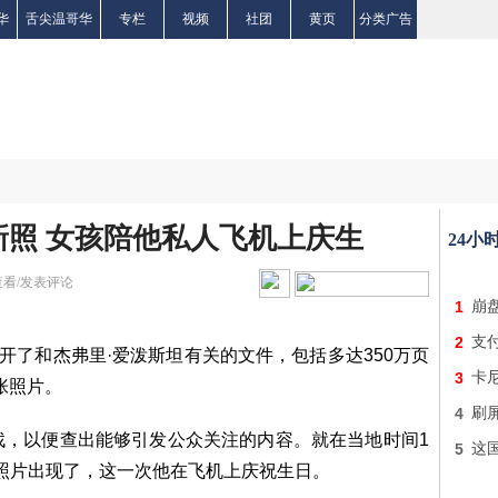
华
舌尖温哥华
专栏
视频
社团
黄页
分类广告
照 女孩陪他私人飞机上庆生
24小
查看/发表评论
1
崩盘
2
支付
开了和杰弗里·爱泼斯坦有关的文件，包括多达350万页
3
卡
张照片。
4
刷
找，以便查出能够引发公众关注的内容。就在当地时间1
5
这
的照片出现了，这一次他在飞机上庆祝生日。