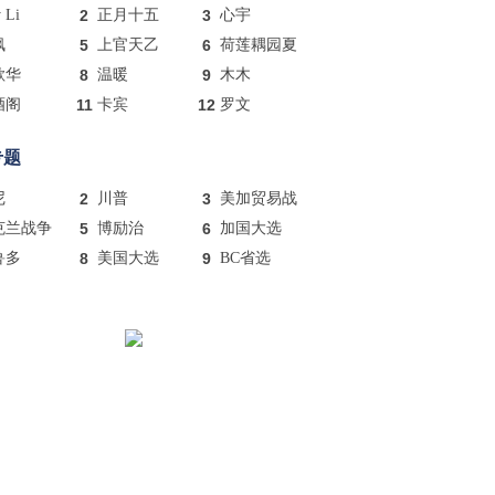
y Li
2
正月十五
3
心宇
枫
5
上官天乙
6
荷莲耦园夏
歌华
8
温暖
9
木木
酒阁
11
卡宾
12
罗文
专题
尼
2
川普
3
美加贸易战
克兰战争
5
博励治
6
加国大选
鲁多
8
美国大选
9
BC省选