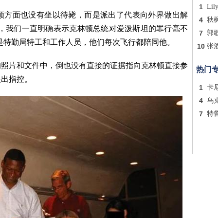
1
Lil
顿方面也没有坐以待毙，而是派出了代表向外界做出解
4
秋
来，我们一直明确表示克林顿总统对爱泼斯坦的罪行毫不
7
郭
是特勤局特工和工作人员，他们每次飞行都陪同他。
10
张
的照片和文件中，倒也没有直接的证据指向克林顿直接参
热门
提出指控。
1
卡
4
乌
7
特