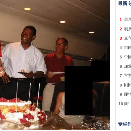
最新
1
单亲
2
刷
3
支付
4
自
5
中国
6
加
7
官
8
刚
9
腰
10
爽!
专栏