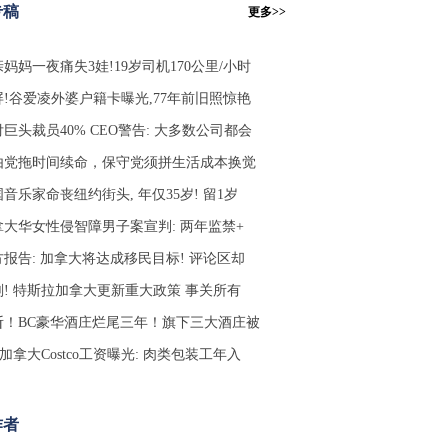
专稿
更多>>
妈妈一夜痛失3娃!19岁司机170公里/小时
屏!谷爱凌外婆户籍卡曝光,77年前旧照惊艳
巨头裁员40% CEO警告: 大多数公司都会
由党拖时间续命，保守党须拼生活成本换觉
音乐家命丧纽约街头, 年仅35岁! 留1岁
拿大华女性侵智障男子案宣判: 两年监禁+
方报告: 加拿大将达成移民目标! 评论区却
刚! 特斯拉加拿大更新重大政策 事关所有
斩！BC豪华酒庄烂尾三年！旗下三大酒庄被
 加拿大Costco工资曝光: 肉类包装工年入
作者