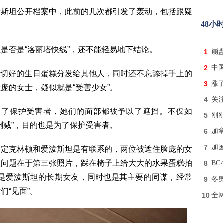
泼斯坦公开档案中，此前的几次都引发了轰动，包括跟疑
48小
是否是“洛丽塔快线”，还不能轻易地下结论。
1
崩盘
2
中国
在把切好的生日蛋糕分发给其他人，同时还不忘舔掉手上的
3
涨了
庞的女士，疑似就是“受害少女”。
4
关
为了保护受害者，她们的面部都被予以了遮挡。不仅如
5
刚
删减”，目的也是为了保护受害者。
6
加
7
加
确定克林顿和爱泼斯坦是有联系的，两位被遮住脸庞的女
但问题在于第三张照片，踩在椅子上给大大的水果蛋糕拍
8
BC
仅是爱泼斯坦的长期女友，同时也是其主要的同谋，经常
9
冬
们“见面”。
10
全网