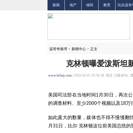
新闻
地产
移民
教育
玩乐温哥
温哥华港湾
>
新闻中心
>
正文
克林顿曝爱泼斯坦新
www.bcbay.com
| 2026-02-01 05:36:38 译文 |
0
条评论 |
美国司法部在当地时间1月30日，再次公
的调查材料、至少2000个视频以及18万
如此庞大的数量，媒体也不得不慢慢翻
月31日，比尔·克林顿这位前美国总统