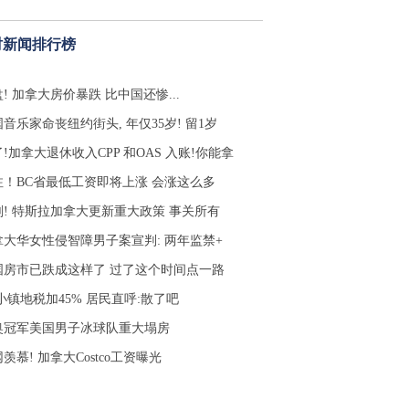
时新闻排行榜
! 加拿大房价暴跌 比中国还惨...
音乐家命丧纽约街头, 年仅35岁! 留1岁
!加拿大退休收入CPP 和OAS 入账!你能拿
注！BC省最低工资即将上涨 会涨这么多
刚! 特斯拉加拿大更新重大政策 事关所有
拿大华女性侵智障男子案宣判: 两年监禁+
国房市已跌成这样了 过了这个时间点一路
小镇地税加45% 居民直呼:散了吧
奥冠军美国男子冰球队重大塌房
羡慕! 加拿大Costco工资曝光