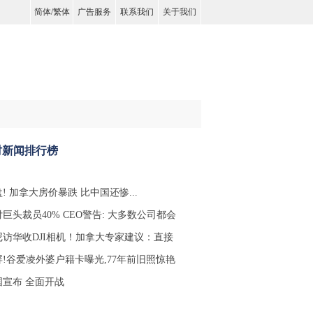
简体
/
繁体
广告服务
联系我们
关于我们
时新闻排行榜
! 加拿大房价暴跌 比中国还惨...
巨头裁员40% CEO警告: 大多数公司都会
尼访华收DJI相机！加拿大专家建议：直接
屏!谷爱凌外婆户籍卡曝光,77年前旧照惊艳
国宣布 全面开战