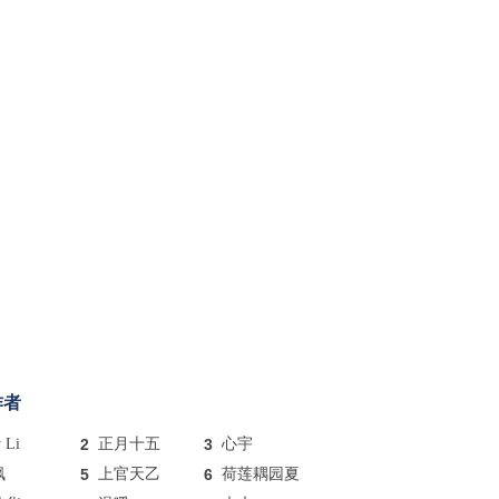
作者
y Li
2
正月十五
3
心宇
枫
5
上官天乙
6
荷莲耦园夏