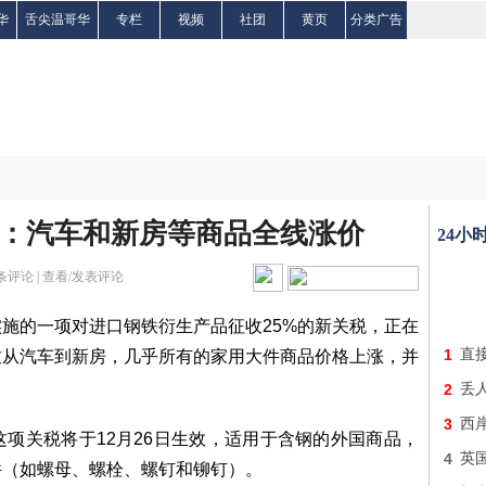
华
舌尖温哥华
专栏
视频
社团
黄页
分类广告
：汽车和新房等商品全线涨价
24小
条评论 |
查看/发表评论
施的一项对进口钢铁衍生产品征收25%的新关税，正在
1
直
致从汽车到新房，几乎所有的家用大件商品价格上涨，并
2
丢人
3
西
项关税将于12月26日生效，适用于含钢的外国商品，
4
英
件（如螺母、螺栓、螺钉和铆钉）。