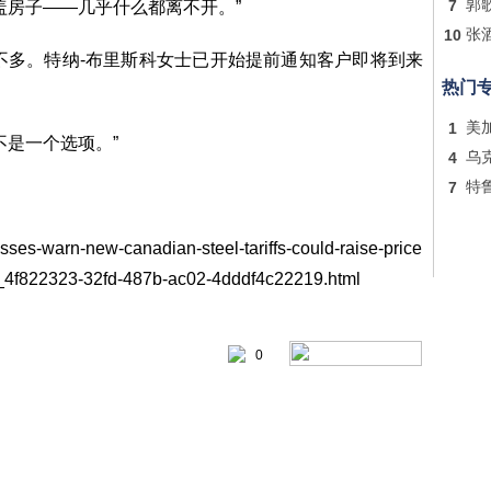
7
郭
盖房子——几乎什么都离不开。”
10
张
不多。特纳-布里斯科女士已开始提前通知客户即将到来
热门
1
美
不是一个选项。”
4
乌
7
特
sses-warn-new-canadian-steel-tariffs-could-raise-price
le_4f822323-32fd-487b-ac02-4dddf4c22219.html
0