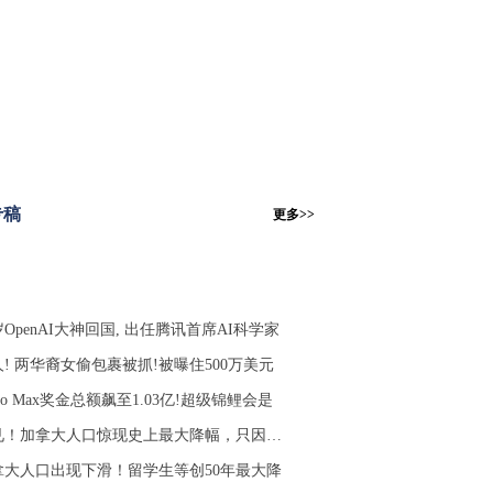
专稿
更多>>
岁OpenAI大神回国, 出任腾讯首席AI科学家
! 两华裔女偷包裹被抓!被曝住500万美元
tto Max奖金总额飙至1.03亿!超级锦鲤会是
见！加拿大人口惊现史上最大降幅，只因…
拿大人口出现下滑！留学生等创50年最大降