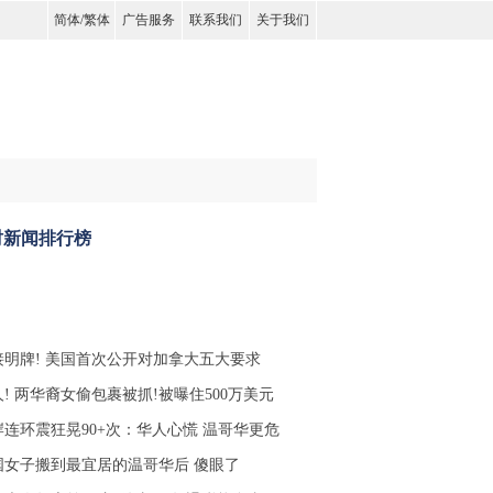
简体
/
繁体
广告服务
联系我们
关于我们
时新闻排行榜
接明牌! 美国首次公开对加拿大五大要求
! 两华裔女偷包裹被抓!被曝住500万美元
岸连环震狂晃90+次：华人心慌 温哥华更危
国女子搬到最宜居的温哥华后 傻眼了