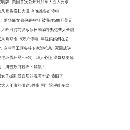
接明牌! 美国首次公开对加拿大五大要求
劲风暴将横扫大温 今晚准备好停电
! 两华裔女偷包裹被抓!被曝住500万美元
拿大政府提前发放假日购物补贴这些人全能
风暴夺命! 9万户停电, 年轻妈妈倒在公
发: 麻省理工顶尖核专家遭枪杀! 死因成谜
岸连环震狂晃90+次：华人心慌 温哥华更危
刚，川普政府宣布：解散！
国女子搬到最宜居的温哥华后 傻眼了
拿大人年底前做这6件事 明年退税能多拿一