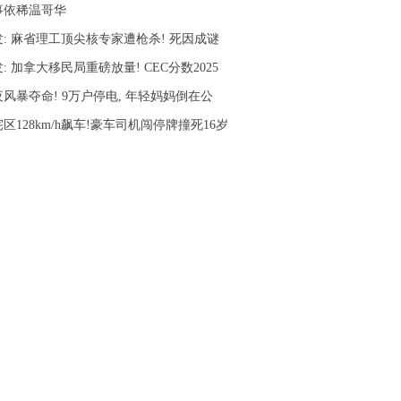
事依稀温哥华
发: 麻省理工顶尖核专家遭枪杀! 死因成谜
: 加拿大移民局重磅放量! CEC分数2025
风暴夺命! 9万户停电, 年轻妈妈倒在公
区128km/h飙车!豪车司机闯停牌撞死16岁