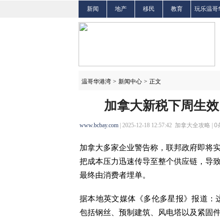
新闻
地产
移民
教育
玩乐温哥
温哥华港湾
>
新闻中心
>
正文
加拿大新税下周生效
www.bcbay.com
| 2025-12-18 12:57:42 加拿大全攻略 |
0
加拿大多家企业警告称，联邦政府即将实
把成本压力迅速传导至整个供应链，导
最终由消费者埋单。
据本地英文媒体《多伦多星报》报道：这
包括钢丝、预制建筑、风电塔以及紧固