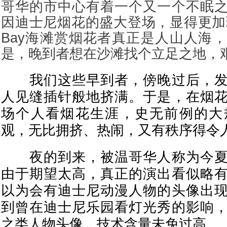
哥华的市中心有着一个又一个不眠
因迪士尼烟花的盛大登场，显得更加璀璨无
Bay海滩赏烟花者真正是人山人海
是，晚到者想在沙滩找个立足之地，
我们这些早到者，傍晚过后，
人见缝插针般地挤满。于是，在烟
场个人看烟花生涯，史无前例的大
观，无比拥挤、热闹，又有秩序得令
夜的到来，被温哥华人称为今夏
由于期望太高，真正的演出看似略
以为会有迪士尼动漫人物的头像出
到曾在迪士尼乐园看灯光秀的影响
之类人物头像，技术含量未免过高。