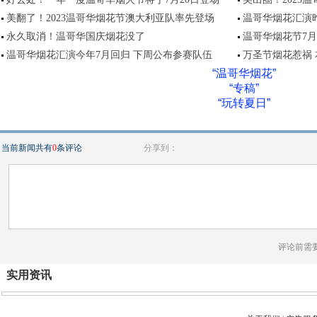
美翻了！2023温哥华烟花节澳大利亚队率先登场
温哥华烟花汇演
永久取消！温哥华国庆烟花没了
温哥华烟花节7
温哥华烟花汇演今年7月回归 下周公布参赛队伍
万圣节烟花惹祸
“温哥华烟花”
“专稿”
“玩转夏日”
当前新闻共有
0
条评论
分享到：
评论前需
实用资讯