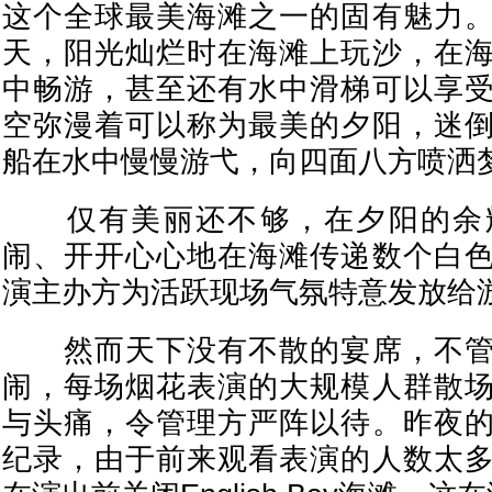
这个全球最美海滩之一的固有魅力
天，阳光灿烂时在海滩上玩沙，在
中畅游，甚至还有水中滑梯可以享
空弥漫着可以称为最美的夕阳，迷
船在水中慢慢游弋，向四面八方喷洒
仅有美丽还不够，在夕阳的余
闹、开开心心地在海滩传递数个白
演主办方为活跃现场气氛特意发放给
然而天下没有不散的宴席，不管
闹，每场烟花表演的大规模人群散
与头痛，令管理方严阵以待。昨夜
纪录，由于前来观看表演的人数太