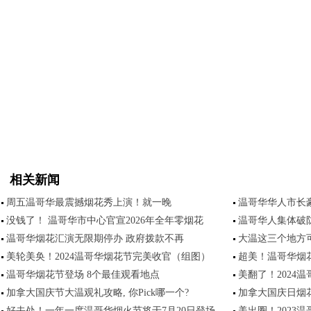
相关新闻
周五温哥华最震撼烟花秀上演！就一晚
温哥华华人市长豪
没钱了！ 温哥华市中心官宣2026年全年零烟花
温哥华人集体破
温哥华烟花汇演无限期停办 政府拨款不再
大温这三个地方
美轮美奂！2024温哥华烟花节完美收官（组图）
超美！温哥华烟
温哥华烟花节登场 8个最佳观看地点
美翻了！2024
加拿大国庆节大温观礼攻略, 你Pick哪一个?
加拿大国庆日烟
好去处！一年一度温哥华烟火节将于7月20日登场
美出圈！2023