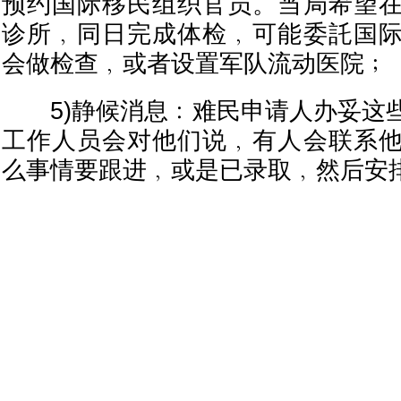
预约国际移民组织官员。当局希望
诊所﹐同日完成体检﹐可能委託国
会做检查﹐或者设置军队流动医院﹔
5)静候消息﹕难民申请人办妥这
工作人员会对他们说﹐有人会联系
么事情要跟进﹐或是已录取﹐然后安