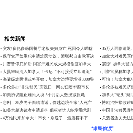
相关新闻
突发!多伦多韩国餐厅老板夫妇身亡,死因令人唏嘘
35万人面临遣返
保守党严禁重犯申请难民动议，遭联邦自由党否决
加拿大对难民医
川普暂停庇护后 阿富汗难民或大规模偷渡加拿大
震惊! 加拿大警
大批难民涌入加拿大！卡尼: "不可接受立即遣返"
川普官员称加拿
海啸级难民潮或将开始，加拿大边境要增派3000警
可怕！加拿大疯
多伦多办“非法移民”庆祝日！网友狂喷华裔市长
多伦多被难民挤爆,
加美协议阻止难民入境 5个月后人数没减反飚
加拿大“蛇头”疑助
悲剧：28岁男子面临遣返，偷越边境全家4人死亡
博励治抨接收难
加美禁越边镜者申请庇护 倡权者忧人蛇增酿悲剧
中国非法移民暴增
4万难民来加拿大！市长：别送了，酒店挤不下
关魁省边关无法
“难民偷渡”