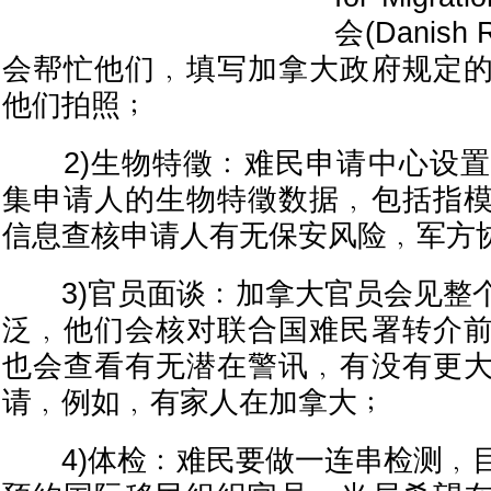
会(Danish R
会帮忙他们﹐填写加拿大政府规定
他们拍照﹔
2)生物特徵﹕难民申请中心设置
集申请人的生物特徵数据﹐包括指
信息查核申请人有无保安风险﹐军方
3)官员面谈﹕加拿大官员会见整
泛﹐他们会核对联合国难民署转介
也会查看有无潜在警讯﹐有没有更
请﹐例如﹐有家人在加拿大﹔
4)体检﹕难民要做一连串检测﹐