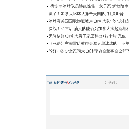
5青少年冰球队员涉嫌性侵一女子案 解散陪审
赢了！加拿大冰球队痛击美国队, 打脸川普
冰球赛美国国歌惨遭嘘声 加拿大队9秒3次打
决战！31年后 油人队能否为加拿大捧起斯坦
天降横财!加拿大男子家里翻出1箱卡片 竟值10
《死侍》主演雷诺兹想买渥太华冰球队：还差
轮奸20岁少女案闹大 加冰球协会董事会全部
当前新闻共有
0
条评论
分享到：