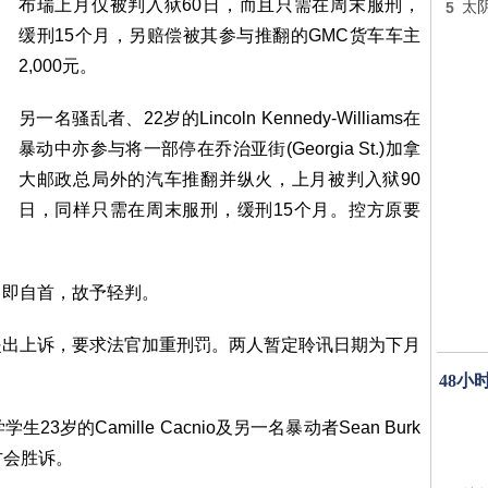
布瑞上月仅被判入狱60日，而且只需在周末服刑，
5
太
缓刑15个月，另赔偿被其参与推翻的GMC货车车主
2,000元。
另一名骚乱者、22岁的Lincoln Kennedy-Williams在
暴动中亦参与将一部停在乔治亚街(Georgia St.)加拿
大邮政总局外的汽车推翻并纵火，上月被判入狱90
日，同样只需在周末服刑，缓刑15个月。控方原要
日即自首，故予轻判。
提出上诉，要求法官加重刑罚。两人暂定聆讯日期为下月
48小
岁的Camille Cacnio及另一名暴动者Sean Burk
方会胜诉。