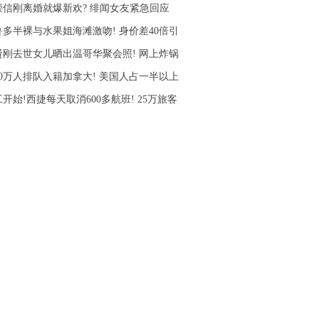
崇信刚离婚就爆新欢? 绯闻女友紧急回应
鲁多半裸与水果姐海滩激吻! 身价差40倍引
贤刚去世女儿晒出温哥华聚会照! 网上炸锅
10万人排队入籍加拿大! 美国人占一半以上
开始!西捷每天取消600多航班! 25万旅客