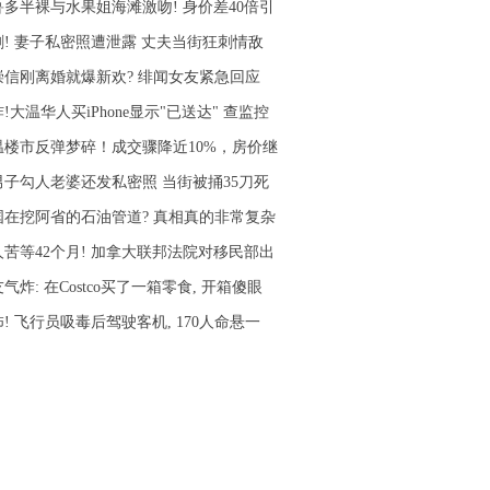
鲁多半裸与水果姐海滩激吻! 身价差40倍引
剧! 妻子私密照遭泄露 丈夫当街狂刺情敌
崇信刚离婚就爆新欢? 绯闻女友紧急回应
!大温华人买iPhone显示"已送达" 查监控
温楼市反弹梦碎！成交骤降近10%，房价继
男子勾人老婆还发私密照 当街被捅35刀死
国在挖阿省的石油管道? 真相真的非常复杂
人苦等42个月! 加拿大联邦法院对移民部出
气炸: 在Costco买了一箱零食, 开箱傻眼
! 飞行员吸毒后驾驶客机, 170人命悬一