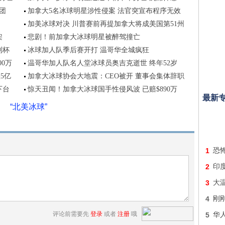
团
加拿大5名冰球明星涉性侵案 法官突宣布程序无效
加美冰球对决 川普赛前再提加拿大将成美国第51州
架
悲剧！前加拿大冰球明星被醉驾撞亡
利杯
冰球加人队季后赛开打 温哥华全城疯狂
0万
温哥华加人队名人堂冰球员奥吉克逝世 终年52岁
5亿
加拿大冰球协会大地震：CEO被开 董事会集体辞职
下台
惊天丑闻！加拿大冰球国手性侵风波 已赔$890万
最新
“北美冰球”
1
恐怖
2
印
3
大
4
刚
评论前需要先
登录
或者
注册
哦
5
华