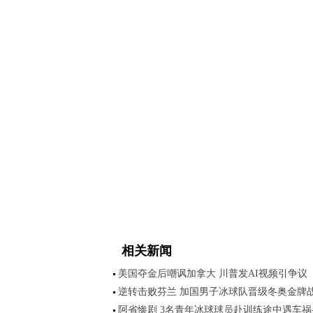
相关新闻
美国夺金后嘲讽加拿大 川普发AI视频引争议
逆转击败芬兰 加国男子冰球队晋级冬奥金牌
阿省惨剧 3名青年冰球球员赴训练途中遇车祸