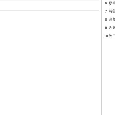
6
蔡
7
特
8
谢
9
近
10
罢工