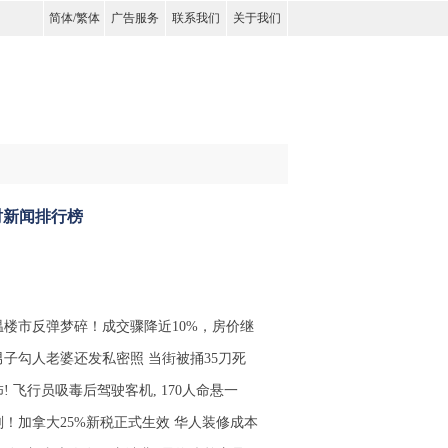
简体
/
繁体
广告服务
联系我们
关于我们
时新闻排行榜
温楼市反弹梦碎！成交骤降近10%，房价继
男子勾人老婆还发私密照 当街被捅35刀死
! 飞行员吸毒后驾驶客机, 170人命悬一
刚！加拿大25%新税正式生效 华人装修成本