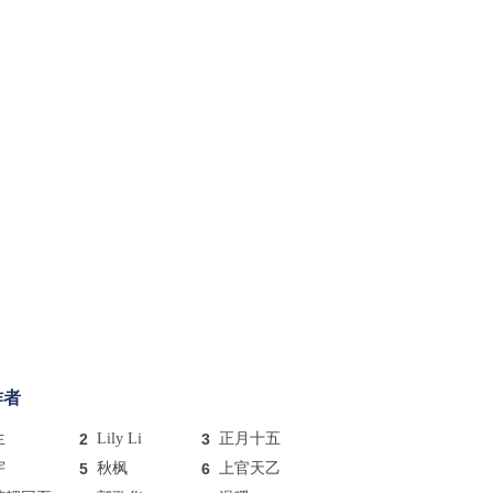
作者
生
2
Lily Li
3
正月十五
宇
5
秋枫
6
上官天乙