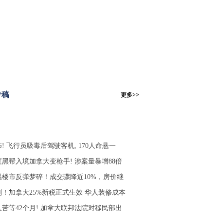
专稿
更多>>
! 飞行员吸毒后驾驶客机, 170人命悬一
度黑帮入境加拿大变枪手! 涉案量暴增88倍
温楼市反弹梦碎！成交骤降近10%，房价继
刚！加拿大25%新税正式生效 华人装修成本
人苦等42个月! 加拿大联邦法院对移民部出