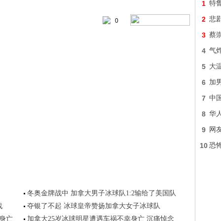
1
特
2
悲
0
3
蔡
4
气炸
5
大
6
加
7
中
8
华
9
网友
10
恐怖
冬奥金牌战中 加拿大男子冰球队1:2输给了美国队
战
夺银了不起 冰球皇帝赞扬加拿大女子冰球队
身亡
加拿大25岁冰球明星遭遇车祸不幸身亡 沉痛悼念