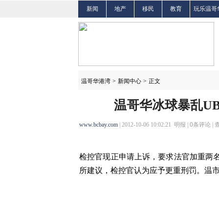
新闻
地产
移民
教育
玩乐温哥
温哥华港湾
>
新闻中心
>
正文
温哥华冰球暴乱U
www.bcbay.com
| 2012-10-06 10:02:21 明报 |
0
条评论 |
检控官现正申请上诉，要求法官加重两名
所建议，检控官认为应予更重刑罚。温