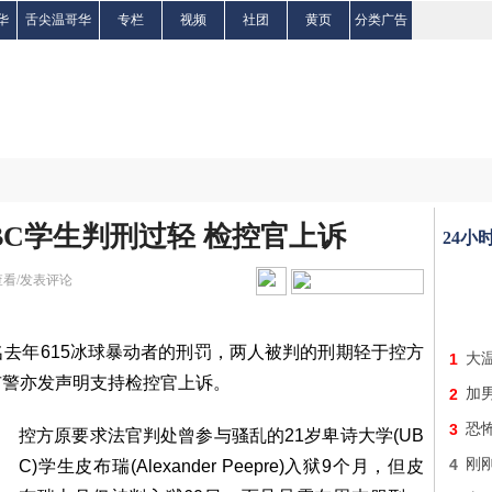
华
舌尖温哥华
专栏
视频
社团
黄页
分类广告
BC学生判刑过轻 检控官上诉
24小
查看/发表评论
去年615冰球暴动者的刑罚，两人被判的刑期轻于控方
1
大
市警亦发声明支持检控官上诉。
2
加
3
恐怖
控方原要求法官判处曾参与骚乱的21岁卑诗大学(UB
4
刚
C)学生皮布瑞(Alexander Peepre)入狱9个月，但皮