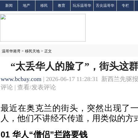
新闻
地产
移民
教育
玩乐温哥华
舌尖温哥华
专栏
温哥华港湾
>
移民天地
>
正文
“太丢华人的脸了”，街头这
www.bcbay.com
| 2026-06-17 11:28:31 新西兰先驱报
评论 |
查看/发表评论
最近在奥克兰的街头，突然出现了
人，他们不讲经不传道，用类似的方式
01 华人“僧侣”拦路要钱