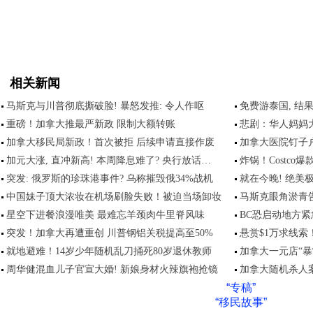
相关新闻
马斯克与川普彻底撕破脸! 暴怒发推: 令人作呕
免费游泰国, 结
重磅！加拿大推最严新政 限制大额转账
悲剧：华人妈妈
加拿大移民局新政！首次被拒 后续申请直接作废
加拿大医院钉子户
加元大涨, 直冲新高! 本周降息难了? 央行放话…
炸锅！Costc
突发: 俄罗斯的珍珠港事件? 乌称摧毁俄34%战机
就在今晚! 绝美
中国妹子顶大浓妆在机场刷脸失败！被迫当场卸妆
马斯克眼角淤青
星空下进餐浪漫唯美 最难忘羊颈肉牛里脊风味
BC恐启动地方
突发！加拿大再遭重创 川普钢铝关税提高至50%
悬赏$1万求线
就地避难！14岁少年随机乱刀捅死80岁退休教师
加拿大一元店“暴
周华健混血儿子官宣大婚! 新娘身材火辣旗袍抢镜
加拿大随机杀人案
“专稿”
“移民故事”