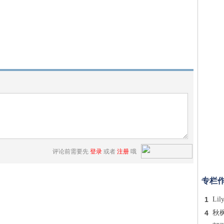
评论前需要先
登录
或者
注册
哦
专栏
1
Lil
4
秋