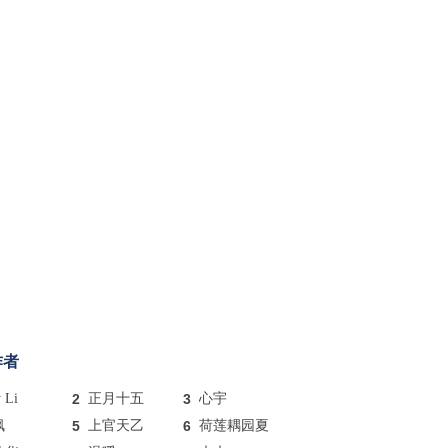
作者
y Li
2
正月十五
3
心宇
枫
5
上官天乙
6
荷莲耦园夏