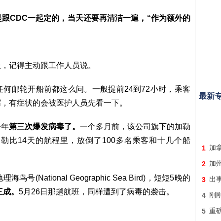
跟CDC一起定的，当天还要再清洁一遍，“作为额外的
服，记得主动跟工作人员说。
何邮轮开船前都这么问。一般提前24到72小时，乘客
最新
泻，有症状的会被医护人员先看一下。
今年
第三次爆发病毒了。
一个多月前，该公司旗下的加勒
s)刚在东加勒比14天的航程里，放倒了100多名乘客和十几个船
1
加
2
加
ational Geographic Sea Bird)，短短5晚的
3
出
三成。
5月26日那趟航班，同样遭到了病毒的袭击。
4
刚刚
5
重