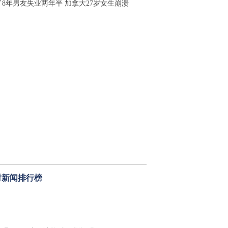
了8年男友失业两年半 加拿大27岁女生崩溃
时新闻排行榜