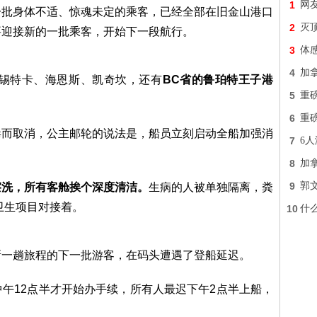
1
网友
一批身体不适、惊魂未定的乘客，已经全部在旧金山港口
2
灭顶
要迎接新的一批乘客，开始下一段航行。
3
体
4
加
靠锡特卡、海恩斯、凯奇坎，还有
BC省的鲁珀特王子港
5
重
6
重
毒而取消，公主邮轮的说法是，船员立刻启动全船加强消
7
6
8
加
9
郭
擦洗，所有客舱挨个深度清洁。
生病的人被单独隔离，粪
卫生项目对接着。
10
什
新一趟旅程的下一批游客，在码头遭遇了登船延迟。
午12点半才开始办手续，所有人最迟下午2点半上船，