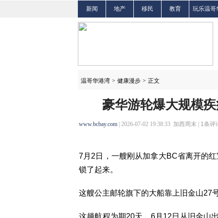
新闻
地产
移民
教育
玩乐温哥
温哥华港湾
>
健康漫步
>
正文
豪华游轮爆大规模疾病
www.bcbay.com
| 2026-07-02 19:38:33 加西周末 |
1
条评论
7月2日，一艘刚从加拿大BC省离开的红宝石
锁了起来。
这艘公主邮轮旗下的大船靠上旧金山27
这趟航程为期20天，6月12日从旧金