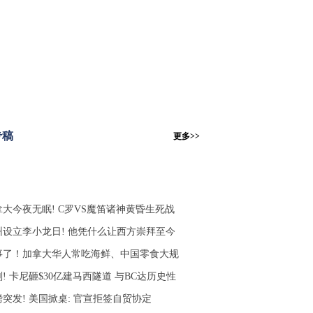
专稿
更多>>
拿大今夜无眠! C罗VS魔笛诸神黄昏生死战
州设立李小龙日! 他凭什么让西方崇拜至今
事了！加拿大华人常吃海鲜、中国零食大规
! 卡尼砸$30亿建马西隧道 与BC达历史性
磅突发! 美国掀桌: 官宣拒签自贸协定