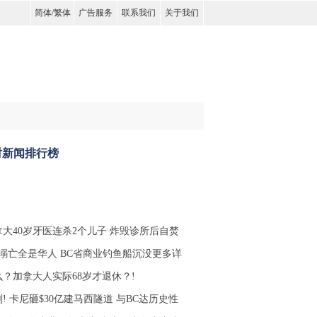
简体
/
繁体
广告服务
联系我们
关于我们
时新闻排行榜
拿大40岁牙医连杀2个儿子 炸毁诊所后自焚
人溺亡全是华人 BC省商业钓鱼船沉没更多详
么？加拿大人实际68岁才退休？!
! 卡尼砸$30亿建马西隧道 与BC达历史性