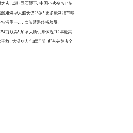
之灾! 成吨巨石砸下, 中国小伙被"钉"在
温船难爆华人船长仅23岁! 更多最新细节曝
菲特沉重一击, 盖茨遭遇终极羞辱!
54万贱卖! 加拿大断供潮惊现“12年最高
大事故! 大温华人包船沉船: 所有失踪者全