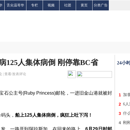
华
舌尖温哥华
专栏
视频
社团
黄页
分类广告
125人集体病倒 刚停靠BC省
24小
 |
查看/发表评论
公主号(Ruby Princess)邮轮，一进旧金山港就被封
1
加
2
6
3
什
号码头，
船上125人集体病倒，疯狂上吐下泻！
4
刚刚
山出发，一路开到阿拉斯加。在回来的路上，
6月29日时邮