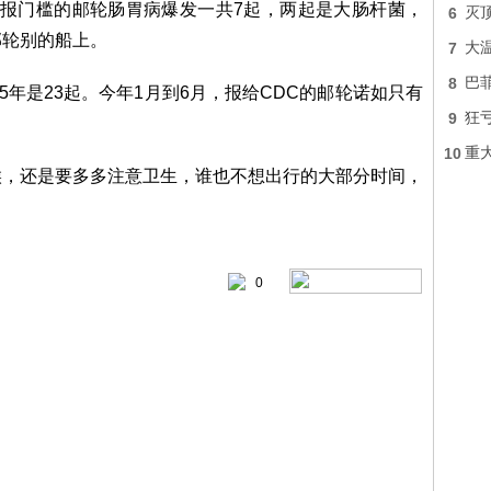
开通报门槛的邮轮肠胃病爆发一共7起，两起是大肠杆菌，
6
灭顶
邮轮别的船上。
7
大
8
巴
5年是23起。今年1月到6月，报给CDC的邮轮诺如只有
9
狂亏
10
重
候，还是要多多注意卫生，谁也不想出行的大部分时间，
0