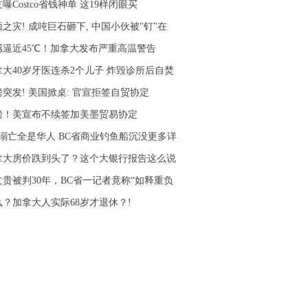
曝Costco省钱神单 这19样闭眼买
之灾! 成吨巨石砸下, 中国小伙被"钉"在
感逼近45℃！加拿大发布严重高温警告
拿大40岁牙医连杀2个儿子 炸毁诊所后自焚
磅突发! 美国掀桌: 官宣拒签自贸协定
磅！美宣布不续签加美墨贸易协定
人溺亡全是华人 BC省商业钓鱼船沉没更多详
拿大房价跌到头了？这个大银行报告这么说
文贵被判30年，BC省一记者竟称“如释重负
么？加拿大人实际68岁才退休？!