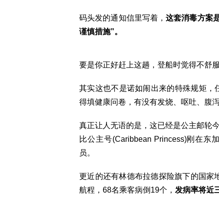
码头发的通知信里写着，
这套消毒方案是
谨慎措施”。
要是你正好赶上这趟，登船时觉得不舒
其实这也不是诺如闹出来的特殊规矩，任
得填健康问卷，有没有发烧、呕吐、腹
真正让人无语的是，这已经是公主邮轮
比公主号(Caribbean Princes
员。
更近的还有林德布拉德探险旗下的国家地理海鸟号(N
航程，68名乘客病倒19个，
发病率将近