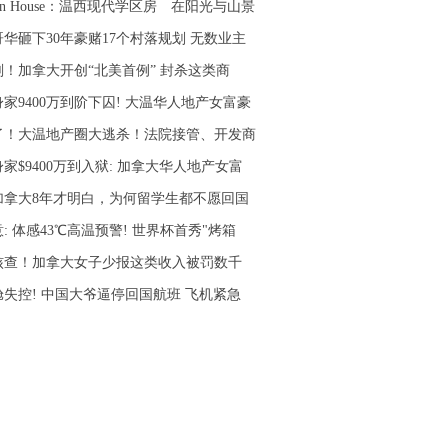
en House：温西现代学区房 在阳光与山景
哥华砸下30年豪赌17个村落规划 无数业主
刚！加拿大开创“北美首例” 封杀这类商
家9400万到阶下囚! 大温华人地产女富豪
了！大温地产圈大逃杀！法院接管、开发商
家$9400万到入狱: 加拿大华人地产女富
加拿大8年才明白，为何留学生都不愿回国
: 体感43℃高温预警! 世界杯首秀"烤箱
核查！加拿大女子少报这类收入被罚数千
舱失控! 中国大爷逼停回国航班 飞机紧急