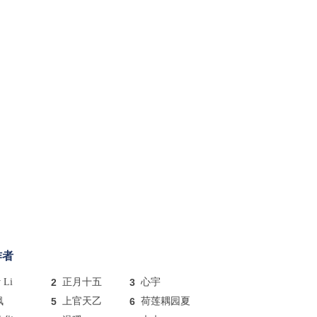
作者
y Li
2
正月十五
3
心宇
枫
5
上官天乙
6
荷莲耦园夏