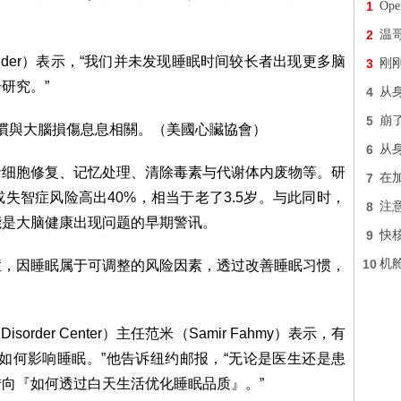
1
Op
2
温
xander）表示，“我们并未发现睡眠时间较长者出现更多脑
3
刚
研究。”
4
从身
5
崩
6
从身
括细胞修复、记忆处理、清除毒素与代谢体内废物等。研
7
在
失智症风险高出40%，相当于老了3.5岁。与此同时，
8
注意
能是大脑健康出现问题的早期警讯。
9
快
10
机
症，因睡眠属于可调整的风险因素，透过改善睡眠习惯，
order Center）主任范米（Samir Fahmy）表示，有
如何影响睡眠。”他告诉纽约邮报，“无论是医生还是患
向『如何透过白天生活优化睡眠品质』。”