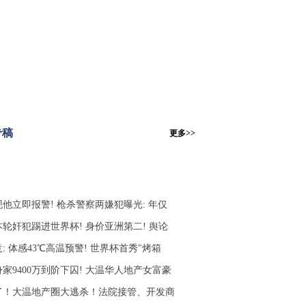
专稿
更多>>
现他立即报警! 枪杀警察两嫌犯曝光: 年仅
本轮奸犯踢进世界杯! 身价亚洲第二! 舆论
: 体感43℃高温预警! 世界杯首秀"烤箱
家9400万到阶下囚! 大温华人地产女富豪
了！大温地产圈大逃杀！法院接管、开发商