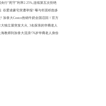
央行“死守”利率2.25%,连续第五次拒绝
锅: 谷爱凌豪宅突遭举报! 曝与邻居积怨多
! 加拿大Costco热销牛奶全国召回！官方
拿大独立屋突发大火, 3名探亲的华裔老人
上海教师到加拿大流浪!76岁华裔老人身份