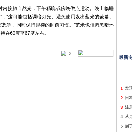
时内接触自然光，下午稍晚或傍晚做点运动。晚上临睡
序”，“这可能包括调暗灯光、避免使用发出蓝光的萤幕、
冥想等，同时保持规律的睡前习惯。”范米也强调黑暗环
持在60度至67度左右。
0
最新
1
发
2
日
3
注意
4
从身
5
崩