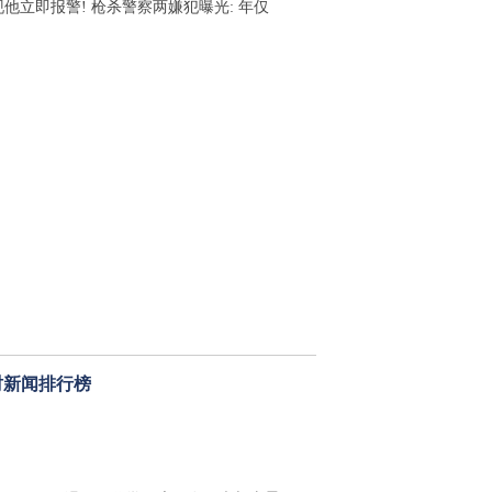
现他立即报警! 枪杀警察两嫌犯曝光: 年仅
时新闻排行榜