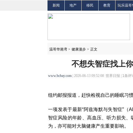
新闻
地产
移民
教育
玩乐温哥
温哥华港湾
>
健康漫步
>
正文
不想失智症找上你
www.bcbay.com
| 2026-06-13 09:52:08 世界日报 |
1
条评论
纽约邮报报道，赶快检视自己的睡眠习
一项发表于最新“阿兹海默与失智症”（Alzh
智症风险的年龄、高血压、听力损失、
为，亦可能对大脑健康产生重要影响。