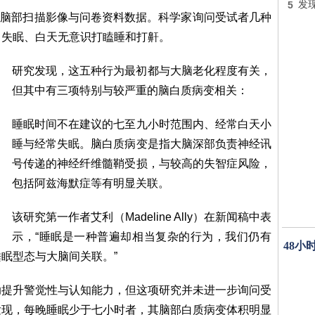
5
发
人的脑部扫描影像与问卷资料数据。科学家询问受试者几种
、失眠、白天无意识打瞌睡和打鼾。
研究发现，这五种行为最初都与大脑老化程度有关，
但其中有三项特别与较严重的脑白质病变相关：
睡眠时间不在建议的七至九小时范围内、经常白天小
睡与经常失眠。脑白质病变是指大脑深部负责神经讯
号传递的神经纤维髓鞘受损，与较高的失智症风险，
包括阿兹海默症等有明显关联。
该研究第一作者艾利（Madeline Ally）在新闻稿中表
示，“睡眠是一种普遍却相当复杂的行为，我们仍有
48小
眠型态与大脑间关联。”
助提升警觉性与认知能力，但这项研究并未进一步询问受
发现，每晚睡眠少于七小时者，其脑部白质病变体积明显