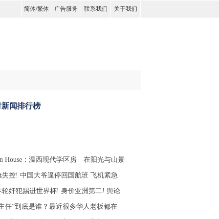
简体
/
繁体
广告服务
联系我们
关于我们
时新闻排行榜
en House：温西现代学区房 在阳光与山景
舱失控! 中国大爷逼停回国航班 飞机紧急
本轮奸犯踢进世界杯! 身价亚洲第二! 舆论
李主任”到底是谁？最近很多华人老板都在