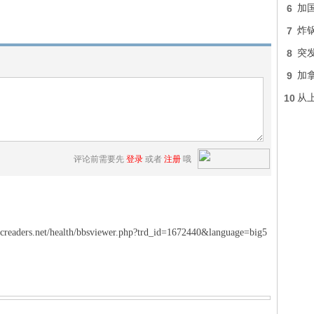
6
加国
7
炸
8
突发
9
加
10
从
评论前需要先
登录
或者
注册
哦
et/health/bbsviewer.php?trd_id=1672440&language=big5