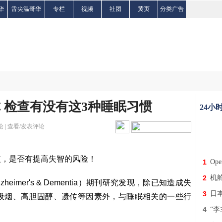
华
舌尖温哥华
专栏
视频
社团
黄页
分类广告
 检查有没有这3种睡眠习惯
24小
 |
查看/发表评论
惯，是否有提高失智的风险！
1
Op
2
机
eimer's & Dementia）期刊研究发现，除已知造成失
3
日
吸烟、高胆固醇、遗传等因素外，与睡眠相关的一些行
4
“