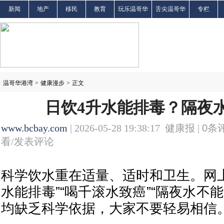
新闻
地产
移民
教育
玩乐温哥华
舌尖温哥华
专栏
温哥华港湾
>
健康漫步
>
正文
日饮4升水能排毒？隔夜
www.bcbay.com
| 2026-05-28 19:38:17 健康报 |
0
条评
看/发表评论
科学饮水重在适量、适时和卫生。网上
水能排毒”“喝千滚水致癌”“隔夜水不
均缺乏科学依据，大家不要轻易相信