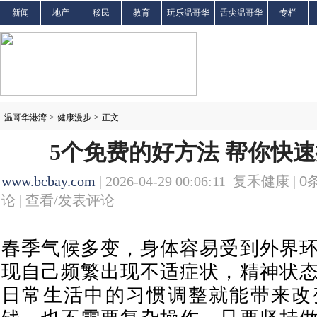
新闻
地产
移民
教育
玩乐温哥华
舌尖温哥华
专栏
温哥华港湾
>
健康漫步
>
正文
5个免费的好方法 帮你快
www.bcbay.com
| 2026-04-29 00:06:11 复禾健康 |
0
论 |
查看/发表评论
春季气候多变，身体容易受到外界
现自己频繁出现不适症状，精神状
日常生活中的习惯调整就能带来改