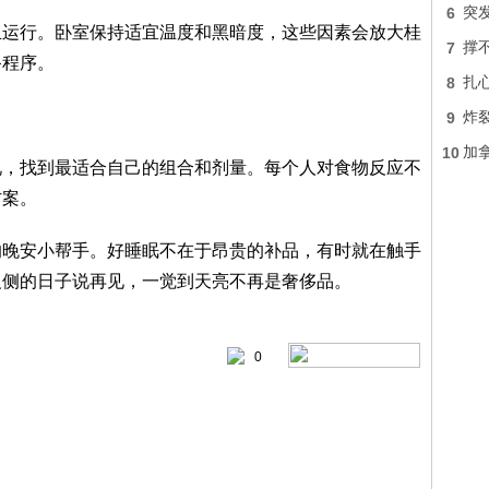
6
突
血运行。卧室保持适宜温度和黑暗度，这些因素会放大桂
7
撑
备程序。
8
扎
9
炸
10
加
况，找到最适合自己的组合和剂量。每个人对食物反应不
方案。
的晚安小帮手。好睡眠不在于昂贵的补品，有时就在触手
反侧的日子说再见，一觉到天亮不再是奢侈品。
0