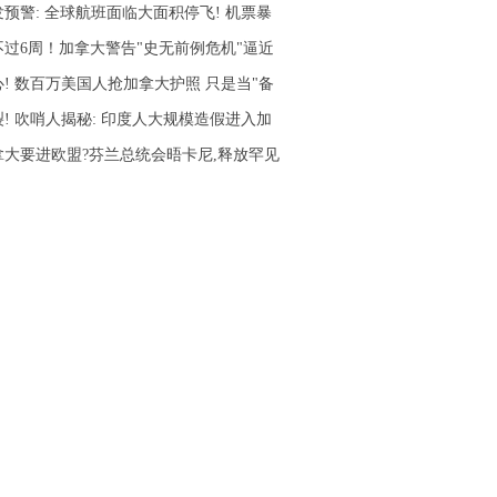
发预警: 全球航班面临大面积停飞! 机票暴
不过6周！加拿大警告"史无前例危机"逼近
心! 数百万美国人抢加拿大护照 只是当"备
裂! 吹哨人揭秘: 印度人大规模造假进入加
拿大要进欧盟?芬兰总统会晤卡尼,释放罕见