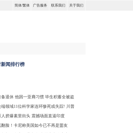
简体
/
繁体
广告服务
联系我们
关于我们
时新闻排行榜
准备退休 他因一亚裔习惯 毕生积蓄全被盗
尖端领域11位科学家连环惨死或失踪! 川普
0万人挤爆素里街头 震撼场面直逼印度
底翻脸！卡尼称美国如今已不再是盟友