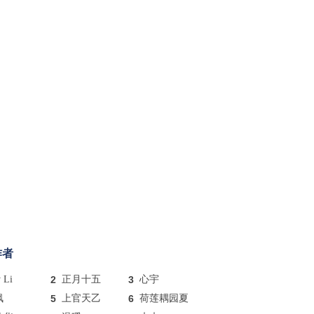
作者
y Li
2
正月十五
3
心宇
枫
5
上官天乙
6
荷莲耦园夏