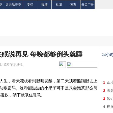
华
舌尖温哥华
专栏
视频
社团
黄页
分类广告
眠说再见 每晚都够倒头就睡
24小
 |
查看/发表评论
疑人生，看天花板看到眼睛发酸，第二天顶着熊猫眼去上
1
正
能藏着助眠密码。这种甜滋滋的小果子可不是只会泡茶那么简
2
美
成磁铁，躺下就吸住睡意。
3
6
4
彻