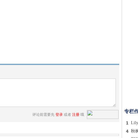
专栏
评论前需要先
登录
或者
注册
哦
1
Lil
4
秋