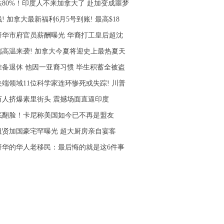
跌80%！印度人不来加拿大了 赴加变成噩梦
! 加拿大最新福利6月5号到账! 最高$18
哥华市府官员薪酬曝光 华裔打工皇后超沈
端高温来袭! 加拿大今夏将迎史上最热夏天
准备退休 他因一亚裔习惯 毕生积蓄全被盗
尖端领域11位科学家连环惨死或失踪! 川普
0万人挤爆素里街头 震撼场面直逼印度
底翻脸！卡尼称美国如今已不再是盟友
祖贤加国豪宅罕曝光 超大厨房亲自宴客
哥华的华人老移民：最后悔的就是这6件事