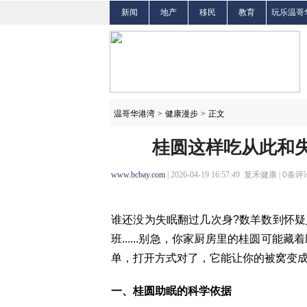
新闻
地产
移民
教育
玩乐温哥
温哥华港湾
>
健康漫步
>
正文
桂圆这样吃从此和失
www.bcbay.com
| 2026-04-19 16:57:49 复禾健康 |
0
条评论
谁还没为失眠翻过几次身?数羊数到怀
班......别急，你家厨房里的桂圆可
单，打开方式对了，它能让你的被窝变
一、桂圆助眠的科学依据