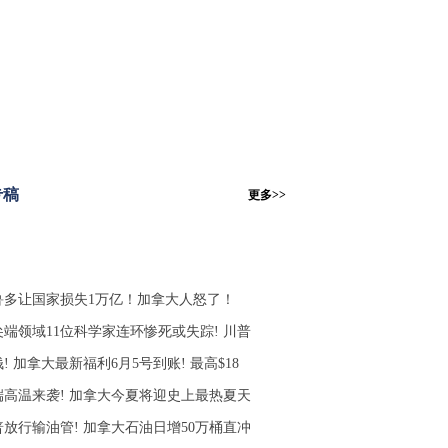
专稿
更多>>
鲁多让国家损失1万亿！加拿大人怒了！
尖端领域11位科学家连环惨死或失踪! 川普
! 加拿大最新福利6月5号到账! 最高$18
端高温来袭! 加拿大今夏将迎史上最热夏天
普放行输油管! 加拿大石油日增50万桶直冲