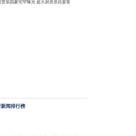
祖贤加国豪宅罕曝光 超大厨房亲自宴客
时新闻排行榜