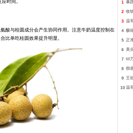
反应时间。
1
暴
2
收钱
3
温
色氨酸与桂圆成分会产生协同作用。注意牛奶温度控制在
4
极
组合比单吃桂圆效果提升明显。
5
正
6
美
7
6
8
彻
9
王
10
温