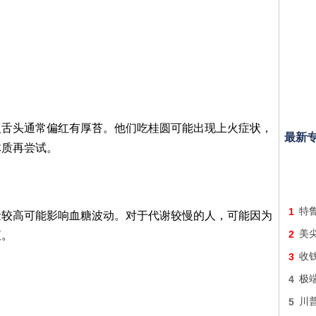
人舌头通常偏红有厚苔。他们吃桂圆可能出现上火症状，
最新
体质再尝试。
1
特
量较高可能影响血糖波动。对于代谢较慢的人，可能因为
2
美
衷。
3
收钱
4
极
5
川