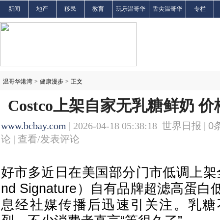
新闻
地产
移民
教育
玩乐温哥华
舌尖温哥华
专栏
温哥华港湾
>
健康漫步
>
正文
Costco上架自家无乳糖鲜奶 
www.bcbay.com
| 2026-04-18 05:38:18 世界日报 |
0
论 |
查看/发表评论
好市多近日在美国部分门市低调上架全新
nd Signature）自有品牌超滤高
息经社媒传播后迅速引关注。乳糖