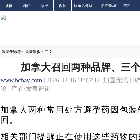
新闻
地产
移民
教育
玩乐温哥华
舌尖温哥华
专栏
温哥华港湾
>
健康漫步
>
正文
加拿大召回两种品牌、三
www.bcbay.com
| 2026-02-16 18:07:12 加国无忧 |
0
论 |
查看/发表评论
加拿大两种常用处方避孕药因包装
回。
相关部门提醒正在使用这些药物的