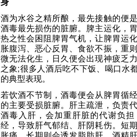
身
酒为水谷之精所酿，最先接触的便
酒毒最先损伤的脏腑。脾主运化，
热之性会困阻脾胃气机，让脾胃运
胀腹泻、恶心反胃、食欲不振，重
微无法化生，日久便会出现神疲乏
之象;很多人酒后吃不下饭、喝口水
的典型表现。
若饮酒不节制，酒毒便会从脾胃循
的主要受损脏腑。肝主疏泄，负责
酒毒入肝，会加重肝脏的代谢负担
经，导致肝气郁结、肝阴耗伤。短
胀痛，长期则会诱发脂肪肝、酒精