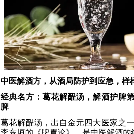
中医解酒方，从酒局防护到应急，样
经典名方：葛花解酲汤，解酒护脾
脾
葛花解酲汤，出自金元四大医家之
李东垣的《脾胃论》，是中医解酒的经