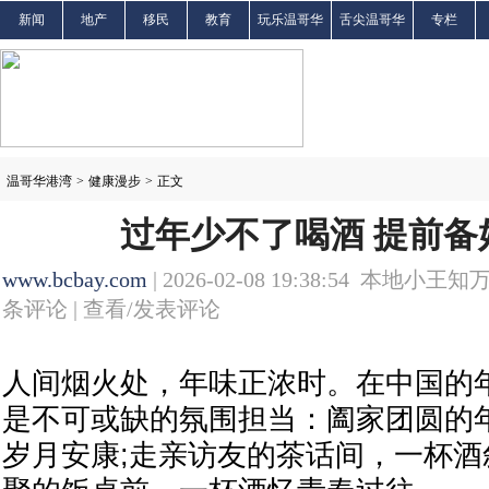
新闻
地产
移民
教育
玩乐温哥华
舌尖温哥华
专栏
温哥华港湾
>
健康漫步
>
正文
过年少不了喝酒 提前备
www.bcbay.com
| 2026-02-08 19:38:54 本地小王知
条评论 |
查看/发表评论
人间烟火处，年味正浓时。在中国的
是不可或缺的氛围担当：阖家团圆的
岁月安康;走亲访友的茶话间，一杯酒