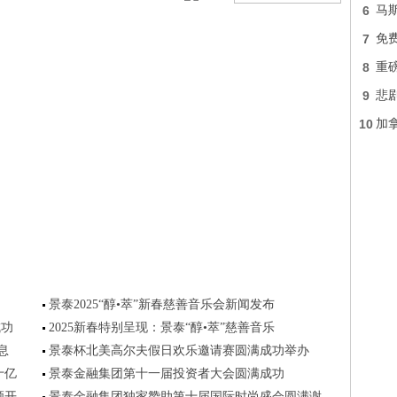
6
马
7
免费
8
重
9
悲
10
加
景泰2025“醇•萃”新春慈善音乐会新闻发布
成功
2025新春特别呈现：景泰“醇•萃”慈善音乐
息
景泰杯北美高尔夫假日欢乐邀请赛圆满成功举办
十亿
景泰金融集团第十一届投资者大会圆满成功
颜开
景泰金融集团独家赞助第十届国际时尚盛会圆满谢