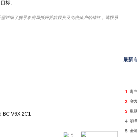
资目标。
若需详细了解景泰房屋抵押贷款投资及免税账户的特性，请联系
最新
1
毒
2
突发
3
重
nd BC V6X 2C1
4
加
5
全
5