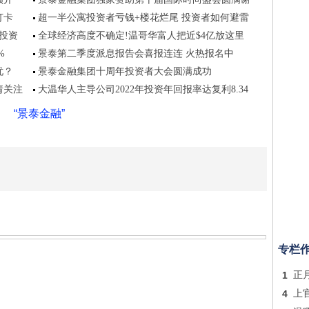
打卡
超一半公寓投资者亏钱+楼花烂尾 投资者如何避雷
项投资
全球经济高度不确定!温哥华富人把近$4亿放这里
%
景泰第二季度派息报告会喜报连连 火热报名中
忧？
景泰金融集团十周年投资者大会圆满成功
请关注
大温华人主导公司2022年投资年回报率达复利8.34
“景泰金融”
专栏
1
正
4
上