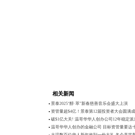
相关新闻
景泰2025“醇·萃”新春慈善音乐会盛大上演
资管量超$4亿！景泰第12届投资者大会圆满
破$1亿大关! 温哥华华人创办公司12年稳定派
温哥华华人创办的金融公司 目标资管量要达
大温数百位华人新年收到一份大礼 各个喜笑