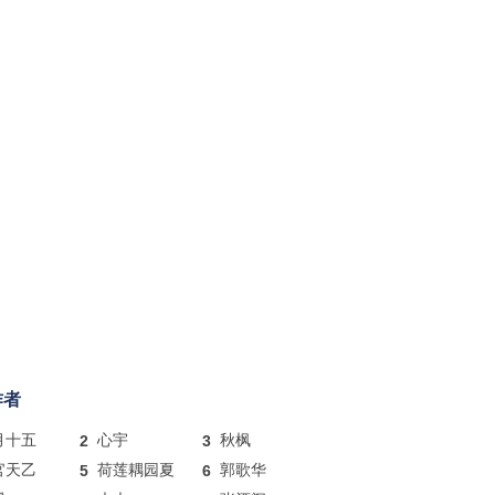
作者
月十五
2
心宇
3
秋枫
官天乙
5
荷莲耦园夏
6
郭歌华