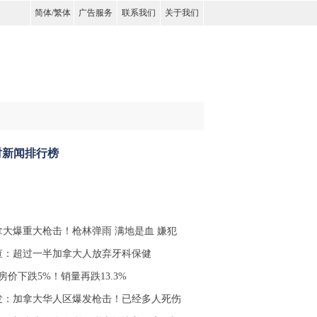
简体
/
繁体
广告服务
联系我们
关于我们
时新闻排行榜
拿大爆重大枪击！枪林弹雨 满地是血 嫌犯
查：超过一半加拿大人放弃牙科保健
房价下跌5%！销量再跌13.3%
发：加拿大华人区爆发枪击！已经多人死伤