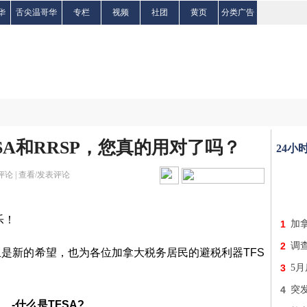
华
舌尖温哥华
专栏
视频
社团
黄页
分类广告
SA和RRSP，您真的用对了吗？
24小
评论 |
查看/发表评论
乐！
1
加
2
调
是新的希望，也为各位加拿大税务居民的避税利器TFS
3
5月
4
突
-
什么是TFSA?