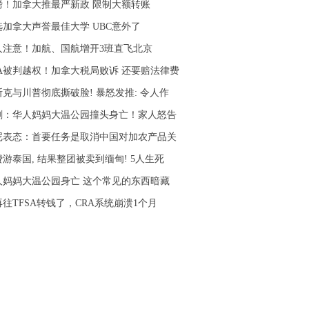
磅！加拿大推最严新政 限制大额转账
选加拿大声誉最佳大学 UBC意外了
人注意！加航、国航增开3班直飞北京
RA被判越权！加拿大税局败诉 还要赔法律费
斯克与川普彻底撕破脸! 暴怒发推: 令人作
剧：华人妈妈大温公园撞头身亡！家人怒告
尼表态：首要任务是取消中国对加农产品关
游泰国, 结果整团被卖到缅甸! 5人生死
人妈妈大温公园身亡 这个常见的东西暗藏
往TFSA转钱了，CRA系统崩溃1个月