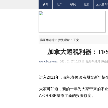
新闻
地产
移民
教育
玩乐温哥
温哥华港湾
>
投资理财
>
正文
加拿大避税利器：TF
www.bcbay.com
| 2021-01-07 15:33:13 温哥华港湾 |
0
条
进入2021年，先祝各位读者朋友新年快
大家可知道，新的一年为大家带来的不止
A和RRSP增添了新的投资额度。