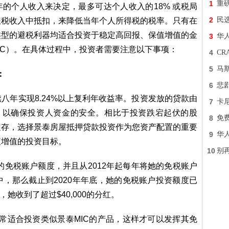
1
重
年的个人收入来决定，最多可达个人收入的18% 或税局
2
民
报税收入中抵扣，来降低当年个人所得税的税率。只有在
类型的避税利器均适合投资于稳定高回报、保值增值的金
3
华
IC）。在具体过程中，投资者需要注意以下事项：
4
C
5
马
：
6
悲
八年实现8.24%以上复利年收益率。投资发放的贷款由
7
卡
控，以确保投资人资金的安全。相比于投资跌宕起伏的股
8
免费
定存，选择景泰房屋抵押贷款投资作为您资产配置的重要
9
华
值增值的投资目标。
10
别再
的免税账户额度，并且从2012年起每年将她的免税账户
，那么截止到2020年年底，她的免税账户投资额度已
金后，她收到了超过$40,000的分红。
非常适合投资类似景泰MIC的产品，这样才可以发挥其免