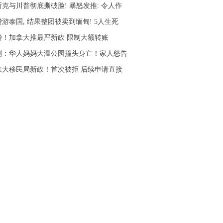
斯克与川普彻底撕破脸! 暴怒发推: 令人作
游泰国, 结果整团被卖到缅甸! 5人生死
磅！加拿大推最严新政 限制大额转账
剧：华人妈妈大温公园撞头身亡！家人怒告
拿大移民局新政！首次被拒 后续申请直接