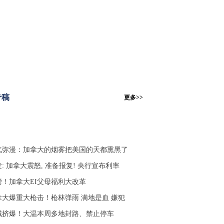
专稿
更多>>
气弥漫：加拿大的烟雾把美国的天都熏黑了
: 加拿大震怒, 准备报复! 央行宣布利率
磅！加拿大EI父母福利大改革
拿大爆重大枪击！枪林弹雨 满地是血 嫌犯
城挤爆！大温本周多地封路、禁止停车