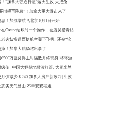
磅！“加拿大强通行证”这天生效 大把免
不要指望再降息”！加拿大更大暴击来了
消息！加航增航飞北京 8月1日开始
在Costco结账时一个操作，被店员指责钻
人老夫妇惨遭西捷航空轰下飞机! 还被“软
扔掉！加拿大腊肠吃出事了
国6500万巨奖得主时隔数月终现身!将环游
频疯传! 中国大妈躺地撒泼打滚, 大闹米兰
贷月供减少＄240 加拿大房产新政7月生效
女恶劣天气登山 不幸双双罹难