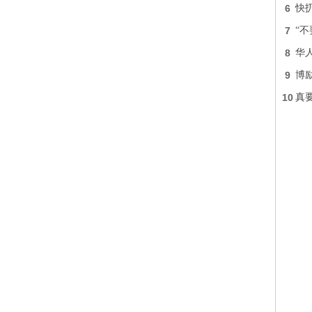
6
快
7
“
8
华
9
博
10
真