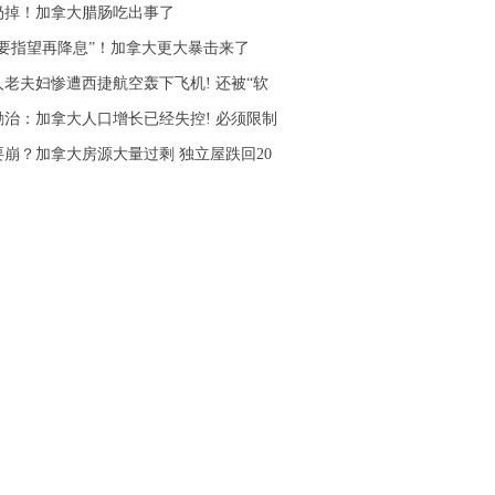
扔掉！加拿大腊肠吃出事了
不要指望再降息”！加拿大更大暴击来了
人老夫妇惨遭西捷航空轰下飞机! 还被“软
励治：加拿大人口增长已经失控! 必须限制
要崩？加拿大房源大量过剩 独立屋跌回20