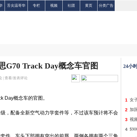
华
舌尖温哥华
专栏
视频
社团
黄页
分类广告
70 Track Day概念车官图
24小
 |
查看/发表评论
k Day概念车的官图。
1
女子
2
加
升级，配备全新空气动力学套件等，不过该车预计将不会
3
视
4
$9
学套件，车头下部拥有突出的前唇，两侧各拥有两个三角