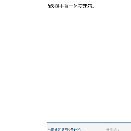
配8挡手自一体变速箱。
当前新闻共有
0
条评论
分享到：