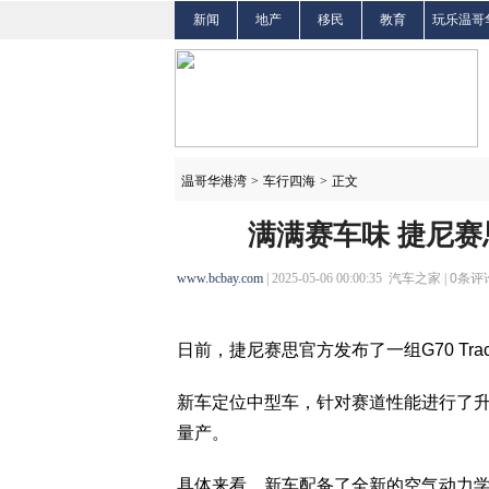
新闻
地产
移民
教育
玩乐温哥
温哥华港湾
>
车行四海
>
正文
满满赛车味 捷尼赛思G
www.bcbay.com
| 2025-05-06 00:00:35 汽车之家 |
0
条评论
日前，捷尼赛思官方发布了一组G70 Trac
新车定位中型车，针对赛道性能进行了
量产。
具体来看，新车配备了全新的空气动力