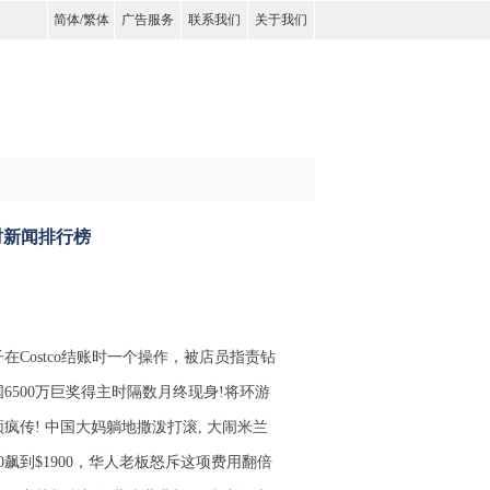
简体
/
繁体
广告服务
联系我们
关于我们
时新闻排行榜
在Costco结账时一个操作，被店员指责钻
国6500万巨奖得主时隔数月终现身!将环游
频疯传! 中国大妈躺地撒泼打滚, 大闹米兰
00飙到$1900，华人老板怒斥这项费用翻倍