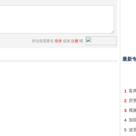
评论前需要先
登录
或者
注册
哦
最新
1
富
2
厉
3
视
4
加
5
波