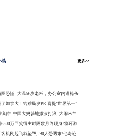
专稿
更多>>
商圈恐慌! 大温56岁老板，办公室内遭枪杀
害了加拿大！给难民发PR 喜提"世界第一"
频疯传! 中国大妈躺地撒泼打滚, 大闹米兰
国6500万巨奖得主时隔数月终现身!将环游
音客机刚起飞就坠毁,290人恐遇难!他奇迹