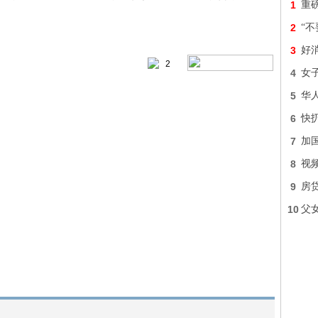
1
重
2
“
3
好
2
4
女子
5
华
6
快
7
加
8
视
9
房
10
父