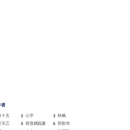
作者
月十五
2
心宇
3
秋枫
官天乙
5
荷莲耦园夏
6
郭歌华