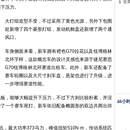
5
亚
的下压力。
大灯组造型不变，不过采用了黄色光源，另外下包围
处新增了四个菱形灯组，发动机舱盖还新增了两个通
风口。
车身侧面来看，新车拥有橙色G70拉花以及纽博格林
北环字样，这款概念车的设计灵感也来源于捷尼赛思
G70纽博格林北环赛道出租车。此外，新车还配备了
赛车轮圈以及大尺寸刹车盘，悬架也进行了升级，进
一步增强赛道性能。
流板，能够大幅提升下压力，不过下方则比较朴素，并没
48小
增了一个赛车尾灯。新车依旧配备椭圆形的双边共两出排
动机，最大功率373马力，峰值扭矩510N·m，传动系统匹