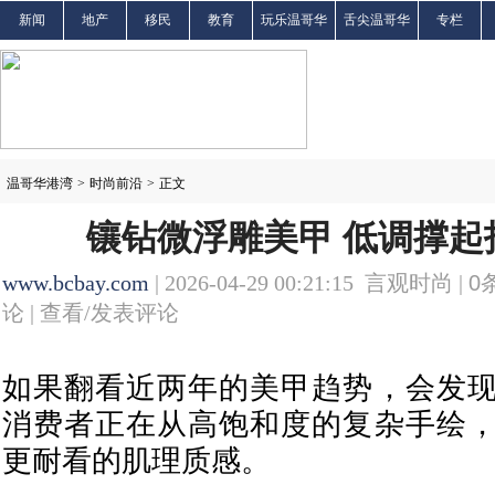
新闻
地产
移民
教育
玩乐温哥华
舌尖温哥华
专栏
温哥华港湾
>
时尚前沿
>
正文
镶钻微浮雕美甲 低调撑起
www.bcbay.com
| 2026-04-29 00:21:15 言观时尚 |
0
论 |
查看/发表评论
如果翻看近两年的美甲趋势，会发
消费者正在从高饱和度的复杂手绘
更耐看的肌理质感。