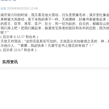
游客
2026年06月25日 12:49
揭开第六印的时候，我又看见地大震动，日头变黑像毛布，满月变红像
果树被大风摇动，落下未熟的果子一样。天就挪移，好像书卷被卷起来
的君王、臣宰、将军、富户、壮士，和一切为奴的、自主的，都藏在山洞
我们身上吧！把我们藏起来，躲避坐宝座者的面目和羔羊的忿怒；因为
呢？”
( 启示录 6:12-17 和合本 )
天使又对我说：“这些话是真实可信的。主就是众先知被感之灵的 神，
示他仆人。”“看哪，我必快来！凡遵守这书上预言的有福了！”
( 启示录 22:6-7 和合本 )
实用资讯