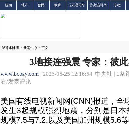
新闻
地产
移民
教育
玩乐温哥华
舌尖温哥华
专栏
温哥华港湾
>
新闻中心
>
正文
3地接连强震 专家：彼
www.bcbay.com
| 2026-06-25 12:16:54 中央社 |
1
条评
看/发表评论
美国有线电视新闻网(CNN)报道，
发生3起规模强烈地震，分别是日本规
规模7.5与7.2.以及美国加州规模5.6