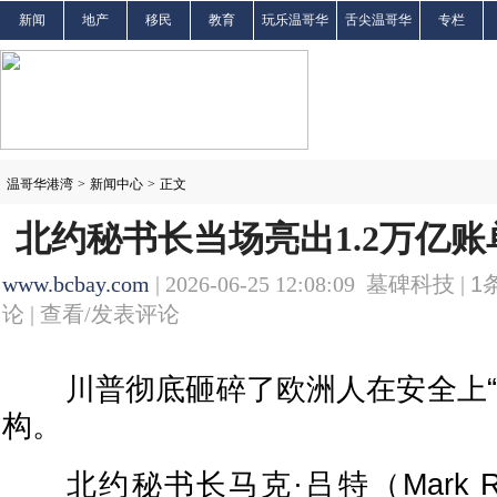
新闻
地产
移民
教育
玩乐温哥华
舌尖温哥华
专栏
温哥华港湾
>
新闻中心
>
正文
北约秘书长当场亮出1.2万亿
www.bcbay.com
| 2026-06-25 12:08:09 墓碑科技 |
1
论 |
查看/发表评论
川普彻底砸碎了欧洲人在安全上“
构。
北约秘书长马克·吕特（Mark R