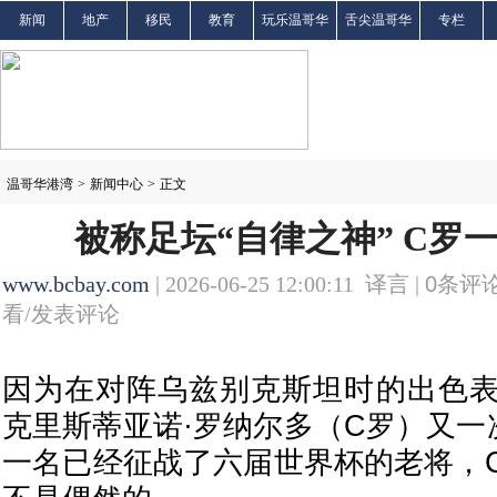
新闻
地产
移民
教育
玩乐温哥华
舌尖温哥华
专栏
温哥华港湾
>
新闻中心
>
正文
被称足坛“自律之神” C罗
www.bcbay.com
| 2026-06-25 12:00:11 译言 |
0
条评论
看/发表评论
因为在对阵乌兹别克斯坦时的出色
克里斯蒂亚诺·罗纳尔多（
C罗
）又一
一名已经征战了六届世界杯的老将，