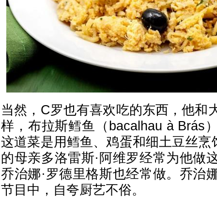
当然，C罗也有喜欢吃的东西，他和
样，
布拉斯鳕鱼
（bacalhau à B
这道菜是用鳕鱼、鸡蛋和细土豆丝烹
的母亲多洛雷斯·阿维罗经常为他做
乔治娜·罗德里格斯也经常做。乔治
节目中，自夸厨艺不俗。