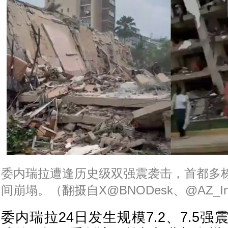
委内瑞拉遭逢历史级双强震袭击，首都多
间崩塌。（翻摄自X@BNODesk、@AZ_Int
委内瑞拉24日发生规模7.2、7.5