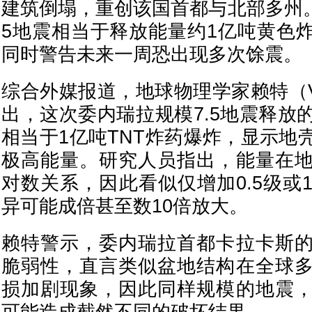
建筑倒塌，重创该国首都与北部多州。
5地震相当于释放能量约1亿吨黄色炸
同时警告未来一周恐出现多次馀震。
综合外媒报道，地球物理学家赖特（Vash
出，这次委内瑞拉规模7.5地震释放
相当于1亿吨TNT炸药爆炸，显示地
极高能量。研究人员指出，能量在
对数关系，因此看似仅增加0.5级或
异可能成倍甚至数10倍放大。
赖特警示，委内瑞拉首都卡拉卡斯
脆弱性，直言类似盆地结构在全球
损加剧现象，因此同样规模的地震