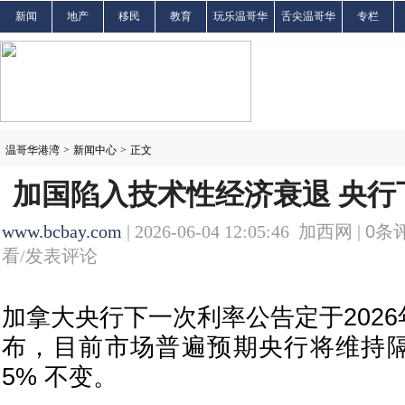
新闻
地产
移民
教育
玩乐温哥华
舌尖温哥华
专栏
温哥华港湾
>
新闻中心
>
正文
加国陷入技术性经济衰退 央行
www.bcbay.com
| 2026-06-04 12:05:46 加西网 |
0
条评
看/发表评论
加拿大央行下一次利率公告定于2026
布，目前市场普遍预期央行将维持隔夜
5% 不变。