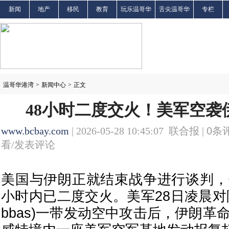
新闻
地产
移民
教育
玩乐温哥华
舌尖温哥华
专栏
温哥华港湾
>
新闻中心
>
正文
48小时二度交火！美军空袭
www.bcbay.com
| 2026-05-28 10:45:07 联合报 |
0
条评
看/发表评论
美国与伊朗正就结束战争进行谈判，但
小时内已二度交火。美军28日凌晨对阿巴
bbas)一带发动空中攻击后，伊朗革命