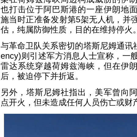
也打击位于阿巴斯港的一座伊朗地
施当时正准备发射第5架无人机，并
估，纯属防御性质，目的在维持停火
与革命卫队关系密切的塔斯尼姆通讯社(Tas
ency)则引述军方消息人士宣称，
雷达系统穿越荷姆兹海峡，但在伊
后，被迫停下并折返。
另外，塔斯尼姆社指出，美军曾向
点开火，但未造成任何人员伤亡或财