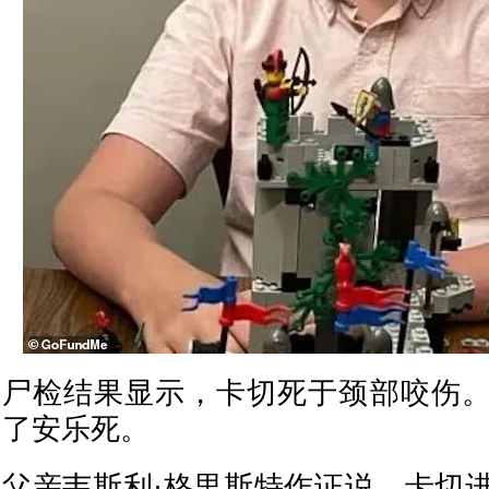
尸检结果显示，卡切死于颈部咬伤
了安乐死。
父亲韦斯利·格里斯特作证说，卡切