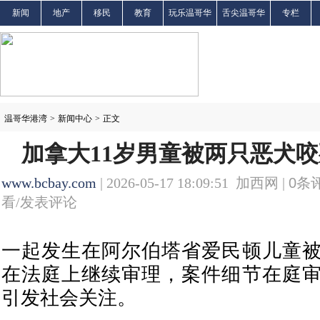
新闻
地产
移民
教育
玩乐温哥华
舌尖温哥华
专栏
温哥华港湾
>
新闻中心
>
正文
加拿大11岁男童被两只恶犬咬
www.bcbay.com
| 2026-05-17 18:09:51 加西网 |
0
条评
看/发表评论
一起发生在阿尔伯塔省爱民顿儿童
在法庭上继续审理，案件细节在庭
引发社会关注。