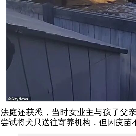
法庭还获悉，当时女业主与孩子父
尝试将犬只送往寄养机构，但因疫苗