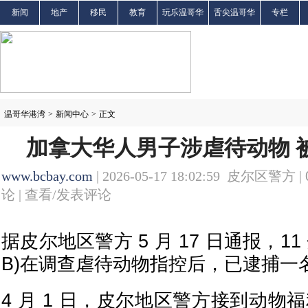
新闻
地产
移民
教育
玩乐温哥华
舌尖温哥华
专栏
温哥华港湾
>
新闻中心
>
正文
加拿大华人男子涉虐待动物 被
www.bcbay.com
| 2026-05-17 18:02:59 皮尔区警方 |
论 |
查看/发表评论
据皮尔地区警方 5 月 17 日通报，11
B)在调查虐待动物指控后，已逮捕一
4 月 1 日，皮尔地区警方接到动物福利