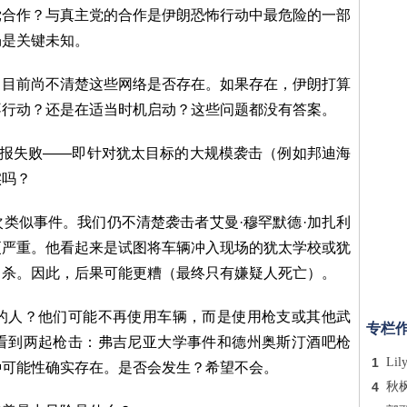
党合作？与真主党的合作是伊朗恐怖行动中最危险的一部
仍是关键未知。
，目前尚不清楚这些网络是否存在。如果存在，伊朗打算
不行动？还是在适当时机启动？这些问题都没有答案。
情报失败——即针对犹太目标的大规模袭击（例如邦迪海
实吗？
类似事件。我们仍不清楚袭击者艾曼·穆罕默德·加扎利
更严重。他看起来是试图将车辆冲入现场的犹太学校或犹
自杀。因此，后果可能更糟（最终只有嫌疑人死亡）。
的人？他们可能不再使用车辆，而是使用枪支或其他武
专栏
看到两起枪击：弗吉尼亚大学事件和德州奥斯汀酒吧枪
1
Lil
种可能性确实存在。是否会发生？希望不会。
4
秋