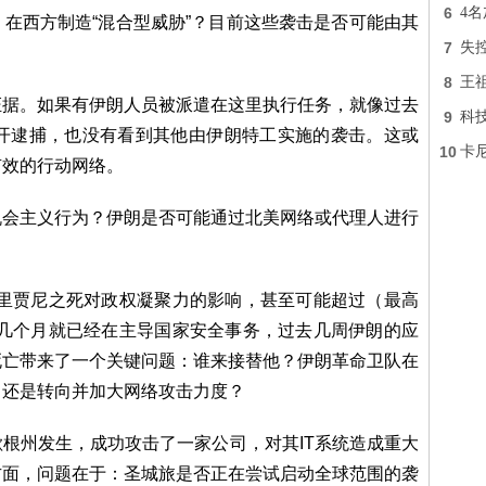
6
4
在西方制造“混合型威胁”？目前这些袭击是否可能由其
7
失
8
王
证据。如果有伊朗人员被派遣在这里执行任务，就像过去
9
科技
公开逮捕，也没有看到其他由伊朗特工实施的袭击。这或
10
卡
有效的行动网络。
机会主义行为？伊朗是否可能通过北美网络或代理人进行
拉里贾尼之死对政权凝聚力的影响，甚至可能超过（最高
前几个月就已经在主导国家安全事务，过去几周伊朗的应
死亡带来了一个关键问题：谁来接替他？伊朗革命卫队在
，还是转向并加大网络攻击力度？
根州发生，成功攻击了一家公司，对其IT系统造成重大
方面，问题在于：圣城旅是否正在尝试启动全球范围的袭