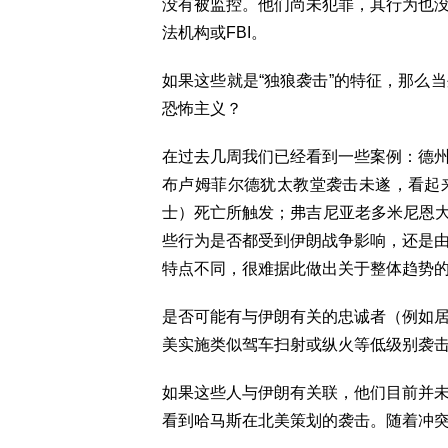
没有被监控。他们尚未犯罪，其行为也
法机构或FBI。
如果这些就是“独狼袭击”的特征，那么
恐怖主义？
在过去几周我们已经看到一些案例：德
布卢姆菲尔德犹太教堂袭击未遂，看起
士）死亡所触发；弗吉尼亚老多米尼恩大
些行为是否都受到伊朗战争影响，还是
特点不同，很难据此做出关于整体趋势
是否可能有与伊朗有关的忠诚者（例如
美实施类似驾车扫射或纵火等低级别袭
如果这些人与伊朗有关联，他们目前并
看到哈马斯在北美策划的袭击。随着冲