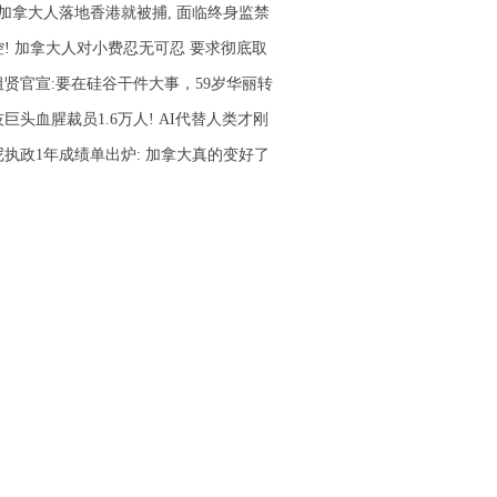
名加拿大人落地香港就被捕, 面临终身监禁
控! 加拿大人对小费忍无可忍 要求彻底取
祖贤官宣:要在硅谷干件大事，59岁华丽转
巨头血腥裁员1.6万人! AI代替人类才刚
尼执政1年成绩单出炉: 加拿大真的变好了