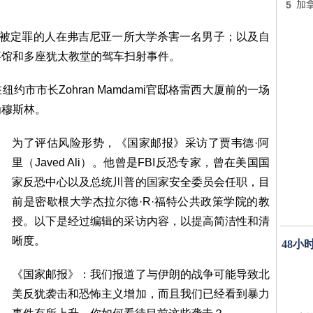
5
加
义被定罪的人在弗吉尼亚一所大学杀害一名男子；以及自
事馆和多座犹太教堂的驾车扫射事件。
纽约市市长Zohran Mamdami官邸格雷西大厦前的一场
为穆斯林。
为了评估风险形势，《国家邮报》采访了贾韦德·阿
里（Javed Ali）。他曾是FBI反恐专家，曾在美国国
家反恐中心以及总统川普的国家安全委员会任职，目
前是密歇根大学杰拉尔德·R·福特公共政策学院的教
授。以下是经过编辑的采访内容，以提高简洁性和清
晰度。
48小
《国家邮报》：我们报道了与伊朗的战争可能导致北
美反犹袭击和恐怖主义增加，而且我们已经看到暴力