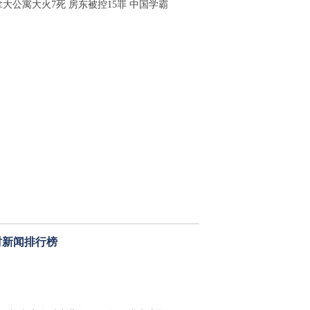
拿大公寓大火7死 房东被控15罪 中国学霸
时新闻排行榜