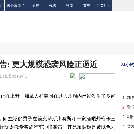
华
舌尖温哥华
专栏
视频
社团
黄页
分类广告
警告: 更大规模恐袭风险正逼近
24小
 |
查看/发表评论
险正在上升，加拿大和美国在过去几周内已经发生了多起
1
加
2
警报
3
刚
持伊朗立场的男子在德克萨斯州奥斯汀一家酒吧外枪杀三
4
突
一座犹太教堂实施汽车冲撞袭击，其兄弟据称是被以色列