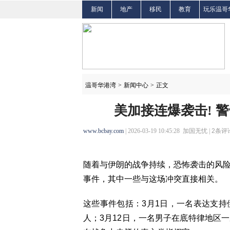
新闻
地产
移民
教育
玩乐温哥
温哥华港湾
>
新闻中心
>
正文
美加接连爆袭击! 
www.bcbay.com
| 2026-03-19 10:45:28 加国无忧 |
2
条评论
随着与伊朗的战争持续，恐怖袭击的风
事件，其中一些与这场冲突直接相关。
这些事件包括：3月1日，一名表达支
人；3月12日，一名男子在底特律地区