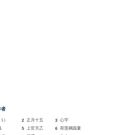
作者
y Li
2
正月十五
3
心宇
枫
5
上官天乙
6
荷莲耦园夏