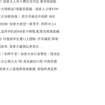
控! 加拿大人对小费忍无可忍 要求彻底取
拿大报税这5项最容易漏，很多人少拿$300
拿大深夜惊魂！ 房主开枪击中劫匪 省长
拉响! 加拿大房贷一夜变天: 利率冲上4
人温哥华狂捞400多斤螃蟹,配青岛啤酒直喊
! 印度留学生遭12人围殴+开车碾死 即将
刚发布: 加拿大建国以来首次…
发！利率不变！加拿大央行发警告：情况在
拿大公寓大火7死 房东被控15罪 中国学霸
名加拿大人落地香港就被捕, 面临终身监禁