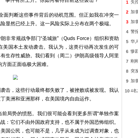
事件有所上升。你如何看待目前这些袭击？
1
失
2
加
法全面判断这些事件背后的动机范围。但正如我在冲突一
3
加
风险显然已经上升。这一风险实际上分布在两个极端。
4
警报
常规战争部门“圣城旅”（Quds Force）组织和资助
5
华
图在美国本土发动袭击。我认为，这类行动再次发生的可
6
惨剧
具有生存性威胁。我们看到（周二）伊朗高级领导人阿里
7
刚
构方面正面临极大困难。
8
突
9
加
划袭击，这些行动最终都失败了，被挫败或被发现。我认
10
4
拉丁美洲和亚洲那样，在美国境内自由运作。
当前局势的愤怒。我们很可能会看到更多所谓“单独作案
身挑战：它们不由外国政府支持，也不属于外国恐怖组织。
是美国公民，也可能不是，几乎从未成为过调查对象，也