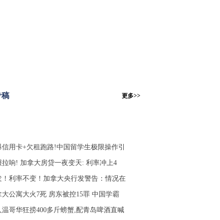
专稿
更多>>
爆信用卡+欠租跑路!中国留学生极限操作引
拉响! 加拿大房贷一夜变天: 利率冲上4
发！利率不变！加拿大央行发警告：情况在
拿大公寓大火7死 房东被控15罪 中国学霸
人温哥华狂捞400多斤螃蟹,配青岛啤酒直喊