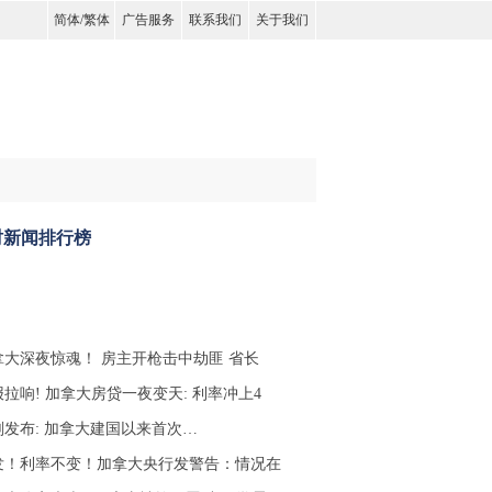
简体
/
繁体
广告服务
联系我们
关于我们
时新闻排行榜
拿大深夜惊魂！ 房主开枪击中劫匪 省长
拉响! 加拿大房贷一夜变天: 利率冲上4
刚发布: 加拿大建国以来首次…
发！利率不变！加拿大央行发警告：情况在