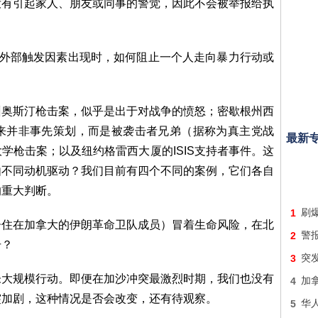
没有引起家人、朋友或同事的警觉，因此不会被举报给执
当外部触发因素出现时，如何阻止一个人走向暴力行动或
州奥斯汀枪击案，似乎是出于对战争的愤怒；密歇根州西
来并非事先策划，而是被袭击者兄弟（据称为真主党战
最新
学枪击案；以及纽约格雷西大厦的ISIS支持者事件。这
由不同动机驱动？我们目前有四个不同的案例，它们各自
的重大判断。
1
刷
居住在加拿大的伊朗革命卫队成员）冒着生命风险，在北
2
警报
击？
3
突
未大规模行动。即便在加沙冲突最激烈时期，我们也没有
4
加
突加剧，这种情况是否会改变，还有待观察。
5
华