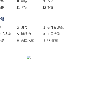
歌华
8
温暖
9
木木
酒阁
11
卡宾
12
罗文
专题
尼
2
川普
3
美加贸易战
克兰战争
5
博励治
6
加国大选
鲁多
8
美国大选
9
BC省选