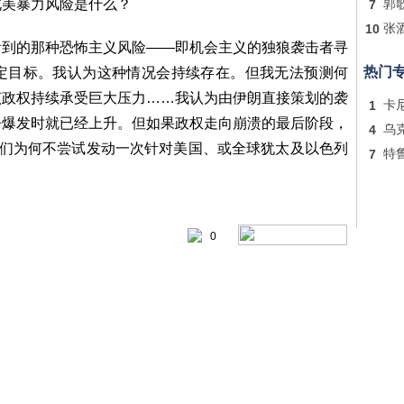
北美暴力风险是什么？
7
郭
10
张
看到的那种恐怖主义风险——即机会主义的独狼袭击者寻
热门
定目标。我认为这种情况会持续存在。但我无法预测何
该政权持续承受巨大压力……我认为由伊朗直接策划的袭
1
卡
争爆发时就已经上升。但如果政权走向崩溃的最后阶段，
4
乌
他们为何不尝试发动一次针对美国、或全球犹太及以色列
7
特
0