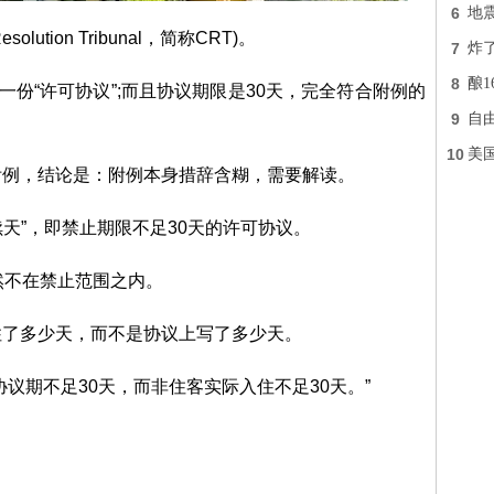
6
地震
lution Tribunal，简称CRT)。
7
炸
8
酿1
一份“许可协议”;而且协议期限是30天，完全符合附例的
9
自
10
美
附例，结论是：附例本身措辞含糊，需要解读。
续天”，即禁止期限不足30天的许可协议。
然不在禁止范围之内。
住了多少天，而不是协议上写了多少天。
议期不足30天，而非住客实际入住不足30天。”