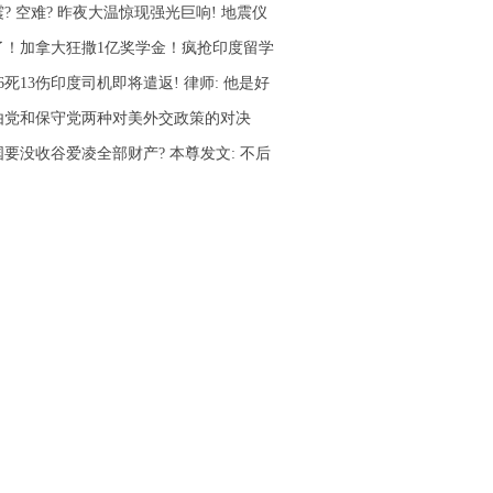
? 空难? 昨夜大温惊现强光巨响! 地震仪
了！加拿大狂撒1亿奖学金！疯抢印度留学
6死13伤印度司机即将遣返! 律师: 他是好
由党和保守党两种对美外交政策的对决
国要没收谷爱凌全部财产? 本尊发文: 不后