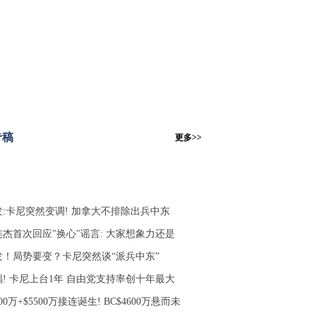
专稿
更多>>
发:卡尼突然变调! 加拿大不排除出兵中东
连杰首次回应"换心"谣言: 大家想象力还是
发！局势要变？卡尼突然谈“派兵中东”
锅! 卡尼上台1年 自由党支持率创十年最大
500万+$5500万接连诞生! BC$4600万悬而未