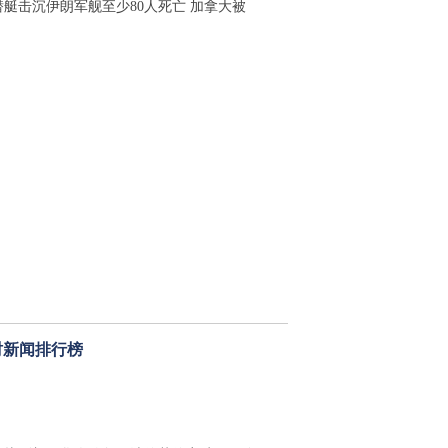
潜艇击沉伊朗军舰至少80人死亡 加拿大被
时新闻排行榜