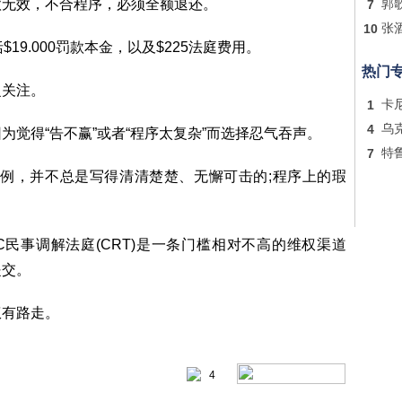
款无效，不合程序，必须全额退还。
7
郭
10
张
括$19.000罚款本金，以及$225法庭费用。
热门
泛关注。
1
卡
4
乌
觉得“告不赢”或者“程序太复杂”而选择忍气吞声。
7
特
附例，并不总是写得清清楚楚、无懈可击的;程序上的瑕
民事调解法庭(CRT)是一条门槛相对不高的维权渠道
提交。
权有路走。
4