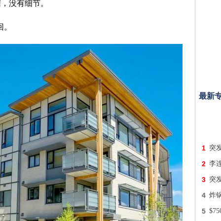
据，没有细节。
回。
最新
1
突
2
李
3
突
4
炸
5
$7