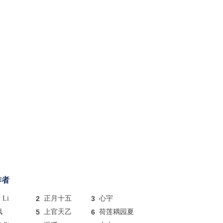
作者
y Li
2
正月十五
3
心宇
枫
5
上官天乙
6
荷莲耦园夏