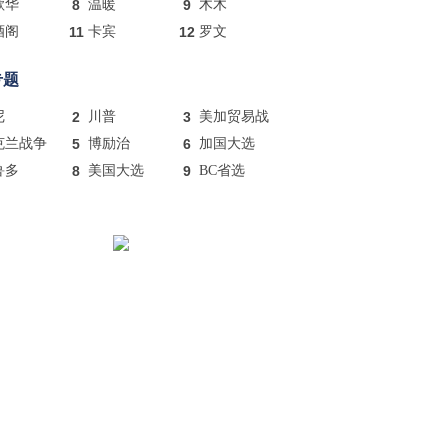
歌华
8
温暖
9
木木
酒阁
11
卡宾
12
罗文
专题
尼
2
川普
3
美加贸易战
克兰战争
5
博励治
6
加国大选
鲁多
8
美国大选
9
BC省选