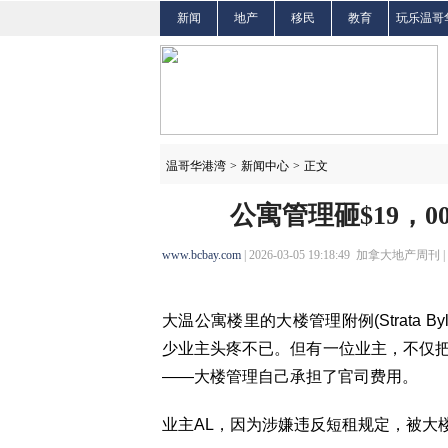
新闻
地产
移民
教育
玩乐温哥
温哥华港湾
>
新闻中心
>
正文
公寓管理砸$19，0
www.bcbay.com
| 2026-03-05 19:18:49 加拿大地产周刊 |
大温公寓楼里的大楼管理附例(Strata
少业主头疼不已。但有一位业主，不仅把被莫
——大楼管理自己承担了官司费用。
业主AL，因为涉嫌违反短租规定，被大楼管