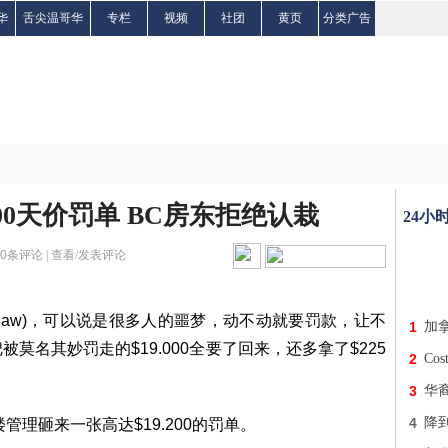
华
舌尖温哥华
专栏
视频
社团
黄页
分类广告
00天价罚单 BC房东拒绝认栽
24小
0
条评论 |
查看/发表评论
 Bylaw)，可以说是很多人的噩梦，动不动就要罚款，让不
1
加
名其妙罚走的$19.000全要了回来，还多拿了$225
2
Co
3
华
4
降
理砸来一张高达$19.200的罚单。