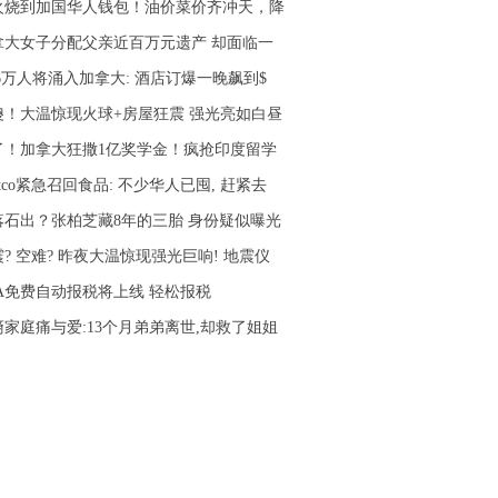
火烧到加国华人钱包！油价菜价齐冲天，降
拿大女子分配父亲近百万元遗产 却面临一
.6万人将涌入加拿大: 酒店订爆一晚飙到$
傻！大温惊现火球+房屋狂震 强光亮如白昼
了！加拿大狂撒1亿奖学金！疯抢印度留学
stco紧急召回食品: 不少华人已囤, 赶紧去
落石出？张柏芝藏8年的三胎 身份疑似曝光
? 空难? 昨夜大温惊现强光巨响! 地震仪
RA免费自动报税将上线 轻松报税
裔家庭痛与爱:13个月弟弟离世,却救了姐姐