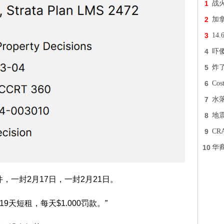
1
战
2
加
3
14
4
吓
5
炸
6
Co
7
水
8
地震
9
C
10
华
，一封2月17日，一封2月21日。
9天短租，每天$1.000罚款。”