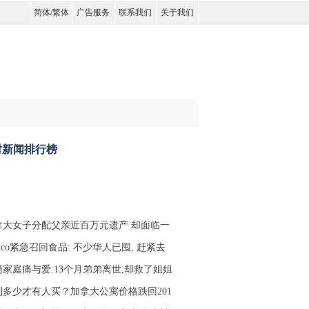
简体
/
繁体
广告服务
联系我们
关于我们
时新闻排行榜
拿大女子分配父亲近百万元遗产 却面临一
stco紧急召回食品: 不少华人已囤, 赶紧去
裔家庭痛与爱:13个月弟弟离世,却救了姐姐
到多少才有人买？加拿大公寓价格跌回201