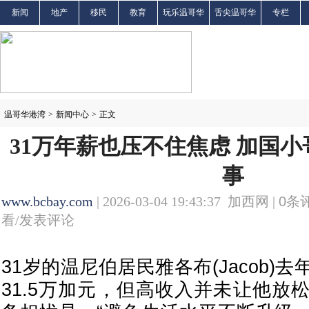
新闻
地产
移民
教育
玩乐温哥华
舌尖温哥华
专栏
温哥华港湾
>
新闻中心
>
正文
31万年薪也压不住焦虑 加国
事
www.bcbay.com
| 2026-03-04 19:43:37 加西网 |
0
条评
看/发表评论
31岁的温尼伯居民雅各布(Jacob)
31.5万加元，但高收入并未让他放