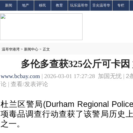
新闻
地产
移民
教育
玩乐温哥华
舌尖温哥华
专栏
温哥华港湾
>
新闻中心
>
正文
多伦多查获325公斤可卡因 
www.bcbay.com
| 2026-03-01 17:27:28 加国无忧 |
2
论 |
查看/发表评论
杜兰区警局(Durham Regional Polic
项毒品调查行动查获了该警局历史
之一。