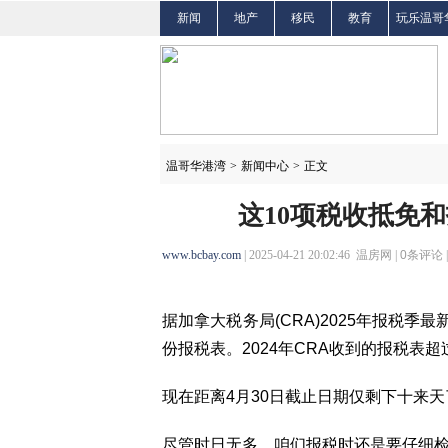
新闻
地产
移民
教育
玩乐温哥
温哥华港湾
>
新闻中心
>
正文
这10项税收抵免
www.bcbay.com
| 2025-04-21 20:02:46 温房网 |
0
条评论 
据加拿大税务局(CRA)2025年报税季最
份报税表。2024年CRA收到的报税表
现在距离4月30日截止日期仅剩下十来
尽管时日无多，咱们报税时还是要仔细