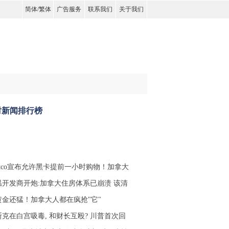
简体
/
繁体
广告服务
联系我们
关于我们
时新闻排行榜
stco宣布允许黑卡提前一小时购物！加拿大
温开发商开炮:加拿大住房体系已崩溃 该清
黄金还猛！加拿大人都在疯抢"它"
斯克在白宫吸毒, 和财长互殴? 川普首次回