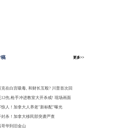
专稿
更多>>
斯克在白宫吸毒, 和财长互殴? 川普首次回
死12伤,枪手冲进教室大开杀戒! 现场画面
字惊人！加拿大人养老"新标配"曝光
手封杀！加拿大移民部突袭严查
温哥华到旧金山