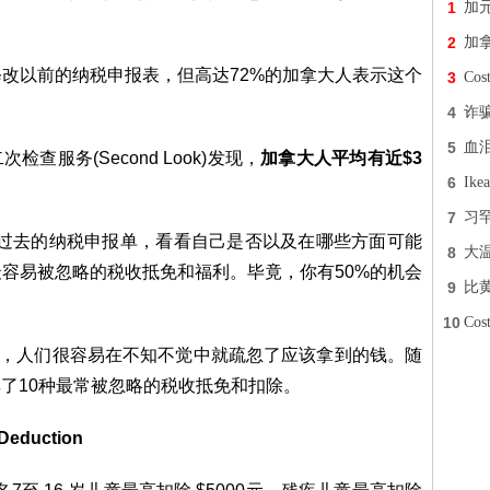
1
加
2
加
改以前的纳税申报表，但高达72%的加拿大人表示这个
3
Co
4
诈
5
血
次检查服务(Second Look)发现，
加拿大人平均有近$3
6
Ik
7
习
查过去的纳税申报单，看看自己是否以及在哪些方面可能
8
大
容易被忽略的税收抵免和福利。毕竟，你有50%的机会
9
比
10
Co
策，人们很容易在不知不觉中就疏忽了应该拿到的钱。随
分享了10种最常被忽略的税收抵免和扣除。
eduction