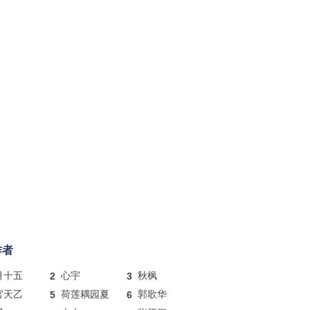
作者
月十五
2
心宇
3
秋枫
官天乙
5
荷莲耦园夏
6
郭歌华