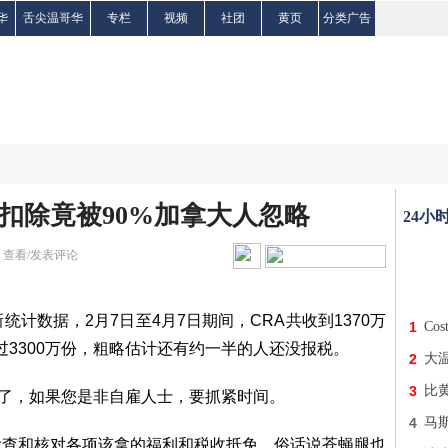
华
舌尖温哥华
专栏
视频
社团
黄页
分类广告
和扣除竟被90%加拿大人忽略
24小
|
查看/发表评论
新统计数据，2月7日至4月7日期间，CRA共收到1370万
1
Co
超过3300万份，粗略估计还有约一半的人还没报税。
2
大
3
比
天了，如果您是非自雇人士，要抓紧时间。
4
马
检查和核对各项该拿的福利和税收抵免。俗话说苍蝇腿也