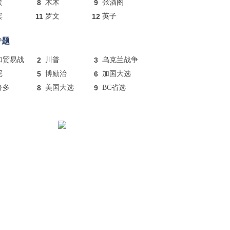
暖
8
木木
9
张酒阁
宾
11
罗文
12
英子
专题
加贸易战
2
川普
3
乌克兰战争
尼
5
博励治
6
加国大选
鲁多
8
美国大选
9
BC省选