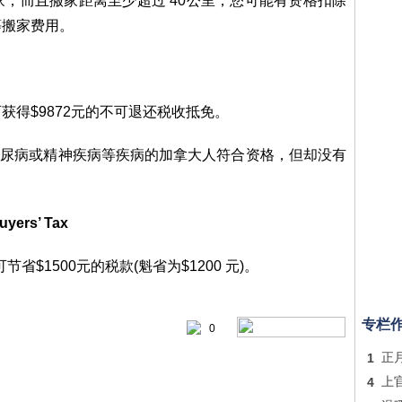
，而且搬家距离至少超过 40公里，您可能有资格扣除
等搬家费用。
得$9872元的不可退还税收抵免。
、糖尿病或精神疾病等疾病的加拿大人符合资格，但却没有
ers’ Tax
省$1500元的税款(魁省为$1200 元)。
专栏
0
1
正
4
上