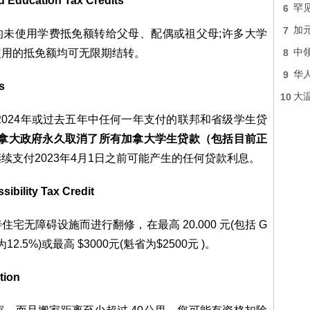
cation Tax Credits
6
罕
7
加
元的未使用学费抵免额转给父母、配偶或祖父母;许多大学
使用的抵免额均可无限期结转。
8
中
9
华
s
10
大
2024年或过去五年中任何一年支付的联邦和省级学生贷
，加拿大政府永久取消了所有加拿大学生贷款（包括目前正
续支付2023年4月1日之前可能产生的任何贷款利息。
ity Tax Credit
住宅无障碍设施而进行翻修，在最高 20.000 元(包括 G
2.5%)或最高 $3000元(魁省为$2500元 )。
ion