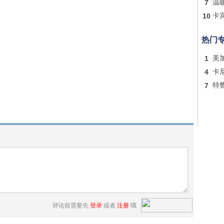
7
温
10
卡
热门
1
美
4
卡
7
特
评论前需要先
登录
或者
注册
哦