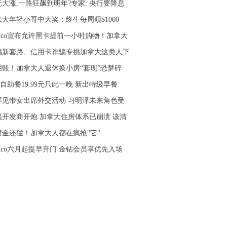
元大涨,一路狂飙到明年?专家: 央行要降息
拿大年轻小哥中大奖：终生每周领$1000
stco宣布允许黑卡提前一小时购物！加拿大
骗新套路、信用卡诈骗专挑加拿大这类人下
泪账！加拿大人退休换小房“套现”恐梦碎
ea自助餐19.99元只此一晚 新出特级早餐
罕见带女出席外交活动 习明泽未来角色受
温开发商开炮:加拿大住房体系已崩溃 该清
黄金还猛！加拿大人都在疯抢"它"
stco六月起提早开门 金钻会员享优先入场