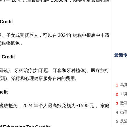
7至 16 岁儿童最高扣除 $5000元，残疾儿童最高扣除
redit
、子女或受抚养人，可以在 2024年纳税申报表中申请
le)税收抵免 。
最新
Credit
阳镜)、牙科治疗(如牙冠、牙套和牙种植体)、医疗旅行
乳糜泻)、治疗和心理健康服务在内的费用。
1
马
fit
2
11
3
数
e)税收抵免，2024 年个人最高抵免额为$1590 元， 家庭
4
出
5
从