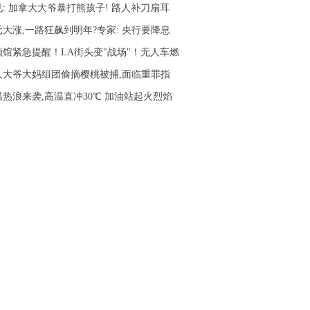
见: 加拿大大爷暴打熊孩子! 路人补刀扇耳
元大涨,一路狂飙到明年?专家: 央行要降息
领馆紧急提醒！LA街头变"战场"！无人车燃
人大爷大妈组团偷摘樱桃被捕,面临重罪指
温热浪来袭,高温直冲30℃ 加油站起火烈焰