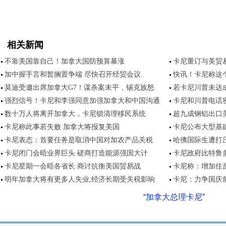
相关新闻
不靠美国靠自己！加拿大国防预算暴涨
卡尼重订与美贸
加中握手言和暂搁置争端 尽快召开经贸会议
快讯！卡尼称这
莫迪受邀出席加拿大G7！谋杀案未平，锡克族怒
若卡尼川普未达
强烈信号！卡尼和李强同意加强加拿大和中国沟通
卡尼和川普电话
数十万人将离开加拿大，卡尼锁清理移民系统
超九成钢铝出口
卡尼称此事若失败 加拿大将报复美国
卡尼公布大型基
卡尼表态：首要任务是取消中国对加农产品关税
哈佛国际生遭打
卡尼闭门会晤业界巨头 磋商打造能源强国大计
卡尼政府比特鲁多
卡尼星期一会晤各省长 商讨抗衡美国贸易战
卡尼称：增加住
明年加拿大将有更多人失业,经济长期受关税影响
卡尼：力争国庆
“加拿大总理卡尼”