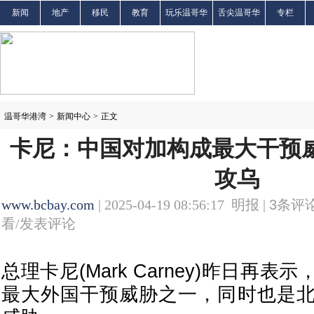
新闻
地产
移民
教育
玩乐温哥华
舌尖温哥华
专栏
温哥华港湾
>
新闻中心
>
正文
卡尼：中国对加构成最大干预威
攻乌
www.bcbay.com
| 2025-04-19 08:56:17 明报 |
3
条评论
看/发表评论
总理卡尼(Mark Carney)昨日再
最大外国干预威胁之一，同时也是