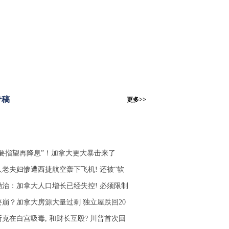
专稿
更多>>
不要指望再降息”！加拿大更大暴击来了
人老夫妇惨遭西捷航空轰下飞机! 还被“软
励治：加拿大人口增长已经失控! 必须限制
要崩？加拿大房源大量过剩 独立屋跌回20
斯克在白宫吸毒, 和财长互殴? 川普首次回