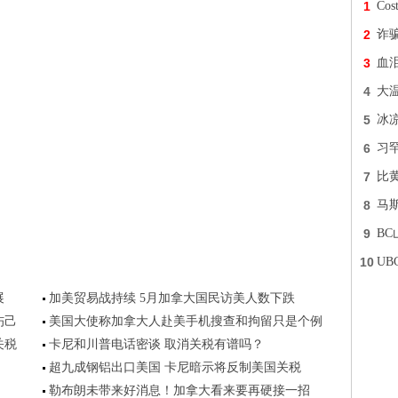
1
Co
2
诈
3
血
4
大
5
冰
6
习
7
比
8
马
9
B
10
UB
展
加美贸易战持续 5月加拿大国民访美人数下跌
伤己
美国大使称加拿大人赴美手机搜查和拘留只是个例
关税
卡尼和川普电话密谈 取消关税有谱吗？
超九成钢铝出口美国 卡尼暗示将反制美国关税
勒布朗未带来好消息！加拿大看来要再硬接一招