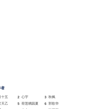
作者
月十五
2
心宇
3
秋枫
官天乙
5
荷莲耦园夏
6
郭歌华