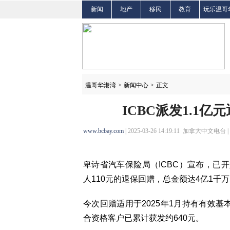
新闻
地产
移民
教育
玩乐温哥
温哥华港湾
>
新闻中心
>
正文
ICBC派发1.1亿
www.bcbay.com
| 2025-03-26 14:19:11 加拿大中文电台 |
卑诗省汽车保险局（ICBC）宣布，已
人110元的退保回赠，总金额达4亿1千
今次回赠适用于2025年1月持有有效基
合资格客户已累计获发约640元。