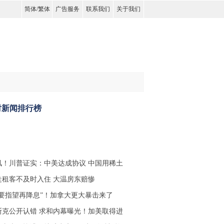
简体
/
繁体
广告服务
联系我们
关于我们
时新闻排行榜
讯！川普证实：中美达成协议 中国用稀土
走租客不及时入住 大温房东赔惨
不要指望再降息”！加拿大更大暴击来了
斯克公开认错 求和内幕曝光！加美取得进