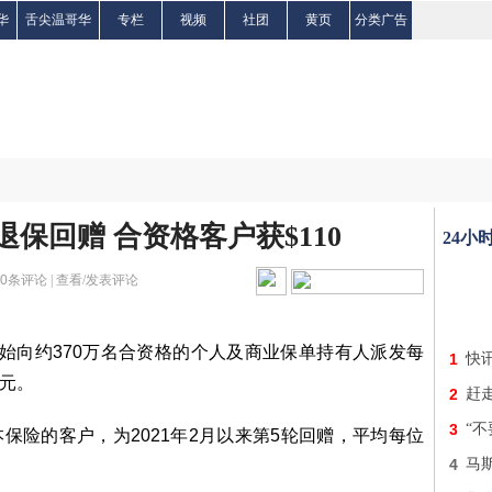
华
舌尖温哥华
专栏
视频
社团
黄页
分类广告
元退保回赠 合资格客户获$110
24小
0
条评论 |
查看/发表评论
开始向约370万名合资格的个人及商业保单持有人派发每
1
快
万元。
2
赶
3
“
本保险的客户，为2021年2月以来第5轮回赠，平均每位
4
马