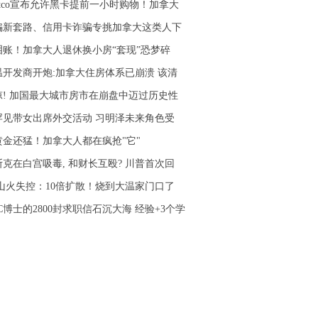
stco宣布允许黑卡提前一小时购物！加拿大
骗新套路、信用卡诈骗专挑加拿大这类人下
泪账！加拿大人退休换小房“套现”恐梦碎
温开发商开炮:加拿大住房体系已崩溃 该清
凉! 加国最大城市房市在崩盘中迈过历史性
罕见带女出席外交活动 习明泽未来角色受
黄金还猛！加拿大人都在疯抢"它"
斯克在白宫吸毒, 和财长互殴? 川普首次回
C山火失控：10倍扩散！烧到大温家门口了
C博士的2800封求职信石沉大海 经验+3个学