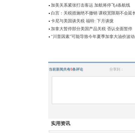
加美关系紧张打击客运 加航将停飞4条航线
白宫：关税措施绝不撤销 课税宽限期不会延
卡尼与美国谈关税 福特: 下月谈拢
加拿大暂停部分美国产品关税 否认全面暂停
“川普因素”可能导致今年夏季加拿大油价波动
当前新闻共有
0
条评论
分享到：
实用资讯