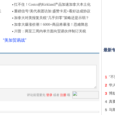
扛不住！Costco的Kirkland产品加速加拿大本土化
长
重磅信号!美代表团访加:盛赞卡尼+看好达成协议
加拿大对美报复关税“几乎归零”策略还是示弱？
加拿大爆涨价潮！6000+商品将暴涨！恐难降息
川普：两至三周内单方面向贸易伙伴制订关税
“美加贸易战”
最新
1
“
2
华
3
博
评论前需要先
登录
或者
注册
哦
4
真
5
马