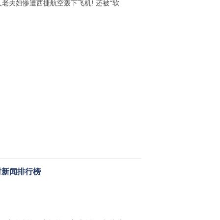
人老夫妇惨遭西捷航空轰下飞机! 还被“软
时新闻排行榜