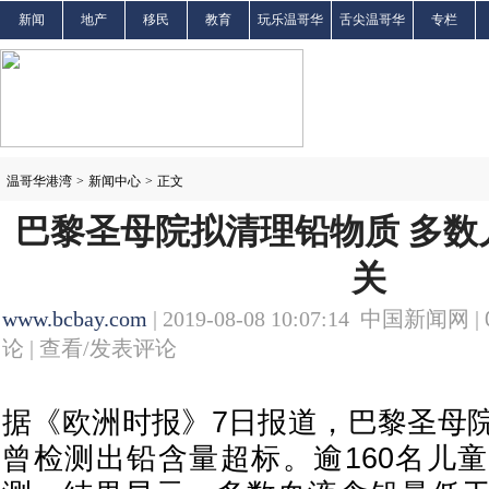
新闻
地产
移民
教育
玩乐温哥华
舌尖温哥华
专栏
温哥华港湾
>
新闻中心
>
正文
巴黎圣母院拟清理铅物质 多数
关
www.bcbay.com
| 2019-08-08 10:07:14 中国新闻网 |
论 |
查看/发表评论
据《欧洲时报》7日报道，巴黎圣母
曾检测出铅含量超标。逾160名儿