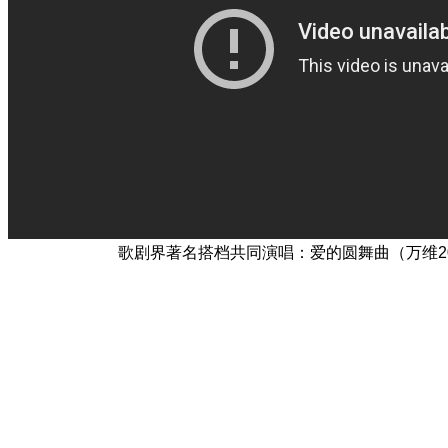
歌剧界著名搭档共同演唱：爱的圆舞曲（万维20