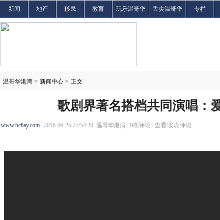
新闻
地产
移民
教育
玩乐温哥华
舌尖温哥华
专栏
温哥华港湾
>
新闻中心
>
正文
歌剧界著名搭档共同演唱：
www.bcbay.com
| 2018-06-25 23:54:20 温哥华港湾 |
0
条评论 |
查看/发表评论