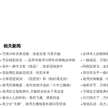
相关新闻
万维20年庆典花絮：读者反馈 与君共勉
全球华人的精神家
节目精彩纷呈 --- 温哥华港湾10周年庆典晚会特辑
一曲绒花，万维
老外一典中文歌《绒花》，惊呆现场老中
阿根廷探戈，金
混血网红姐妹花表演：初音未来
原住民乐手一曲
古筝琵琶表演：《琵琶语》和《刚好遇见你》
港湾庆典晚宴：
港湾庆典晚宴：老外热情洋溢的《斗牛士舞曲》
抽奖环节，万维
港湾征文颁奖典礼 才貌双全的女子竟这多
万维征文颁奖典
激动人心的时刻：香槟飞溅、酒香四溢
20刀闯天下，
美少女“天舞”，港湾主播拖着长裙闪亮登场
现场实况：高大上