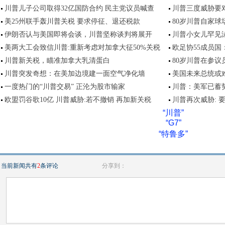
川普儿子公司取得32亿国防合约 民主党议员喊查
川普三度威胁要
美25州联手轰川普关税 要求停征、退还税款
80岁川普自家
伊朗否认与美国即将会谈，川普坚称谈判将展开
川普小女儿罕见
美两大工会致信川普:重新考虑对加拿大征50%关税
欧足协55成员国
川普新关税，瞄准加拿大乳清蛋白
80岁川普在参
川普突发奇想：在美加边境建一面空气净化墙
美国未来总统或
一度热门的“川普交易” 正沦为股市输家
川普：美军已蓄
欧盟罚谷歌10亿 川普威胁:若不撤销 再加新关税
川普再次威胁: 
“川普”
“G7”
“特鲁多”
当前新闻共有
2
条评论
分享到：