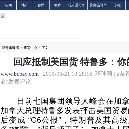
新闻
地产
移民
教育
玩乐温哥华
舌尖温哥华
专栏
温哥华港湾
>
新闻中心
>
正文
回应抵制美国货 特鲁多：你
www.bcbay.com
| 2018-06-21 10:28:16 环球网 |
2
条评
看/发表评论
日前七国集团领导人峰会在加拿
加拿大总理特鲁多发表抨击美国贸易
后变成 “G6公报”，特朗普及其高