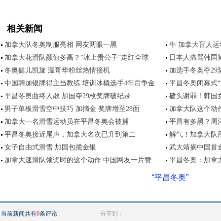
相关新闻
加拿大队冬奥制服亮相 网友两眼一黑
牛 加拿大盲人
加拿大花滑队颜值多高？“冰上贵公子”走红全球
日本人痛骂韩国
冬奥健儿凯旋 温哥华粉丝热情接机
加选手冬奥夺29奖
中国聘加银牌得主当教练 培训冰橇选手4年后争金
平昌冬奥闭幕式“
平昌冬奥曲终人散 加国夺29枚奖牌破纪录
磕头谢罪！韩国
男子单板滑雪空中技巧 加摘金 奖牌增至28面
加拿大队这个动
加拿大一名滑雪运动员在平昌冬奥会被捕
平昌有多黑？周
平昌冬奥接近尾声，加拿大名次已升到第二
解气！加拿大队
女子自由式滑雪 加国包揽金银
武大靖摘中国首金
加拿大速滑队领奖时的这个动作 中国网友一片赞
平昌冬奥：加拿
“平昌冬奥”
当前新闻共有
0
条评论
分享到：