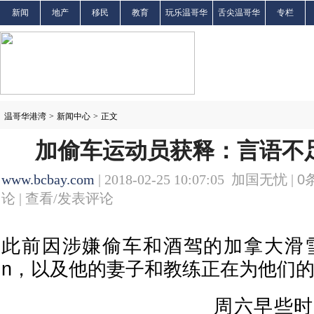
新闻
地产
移民
教育
玩乐温哥华
舌尖温哥华
专栏
温哥华港湾
>
新闻中心
>
正文
加偷车运动员获释：言语不
www.bcbay.com
| 2018-02-25 10:07:05 加国无忧 |
0
论 |
查看/发表评论
此前因涉嫌偷车和酒驾的加拿大滑雪选手
n，以及他的妻子和教练正在为他们
周六早些时候，