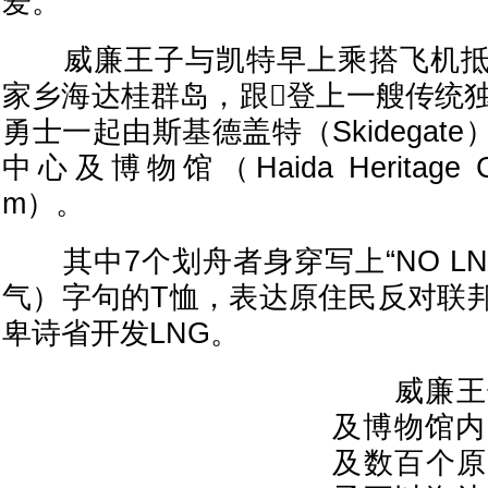
爱。
威廉王子与凯特早上乘搭飞机抵
家乡海达桂群岛，跟登上一艘传统独
勇士一起由斯基德盖特（Skidegat
中心及博物馆（Haida Heritage Cen
m）。
其中7个划舟者身穿写上“NO LN
气）字句的T恤，表达原住民反对联
卑诗省开发LNG。
威廉王子
及博物馆内
及数百个原