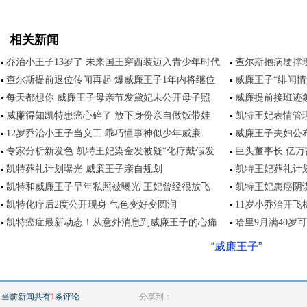
相关新闻
乔治小王子13岁了 未来国王穿西装迈入青少年时代
查尔斯抱病硬撑
查尔斯提前退位传闻再起 爆威廉王子1年内将继位
威廉王子“绯闻情
每天都想你 威廉王子母亲节发黛妃未公开母子照
威廉提前接班迹
威廉得知凯特患癌心碎了 放下身份亲自做饭带娃
凯特王妃表情管
12岁乔治小王子当义工 乖巧懂事神似少年威廉
威廉王子夫妇公
专家分析新发色 凯特王妃染金发被疑“化疗戴假发
巨头董事长 亿万
凯特葬礼计划曝光 威廉王子亲自规划
凯特王妃葬礼计
凯特和威廉王子早年私照被曝光 王妃曾经很放飞
凯特王妃患癌阴
凯特化疗后2度公开现身 气色变好变圆润
11岁小乔治开飞
凯特癌症最新动态！从意外消息到威廉王子的心痛
哈里9月满40岁
“威廉王子”
当前新闻共有
1
条评论
分享到：