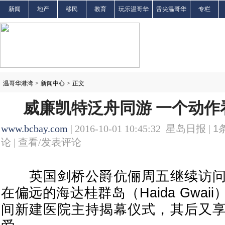
新闻
地产
移民
教育
玩乐温哥华
舌尖温哥华
专栏
温哥华港湾
>
新闻中心
>
正文
威廉凯特泛舟同游 一个动作
www.bcbay.com
| 2016-10-01 10:45:32 星岛日报 |
1
论 |
查看/发表评论
英国剑桥公爵伉俪周五继续访问
在偏远的海达桂群岛（Haida Gwa
间新建医院主持揭幕仪式，其后又