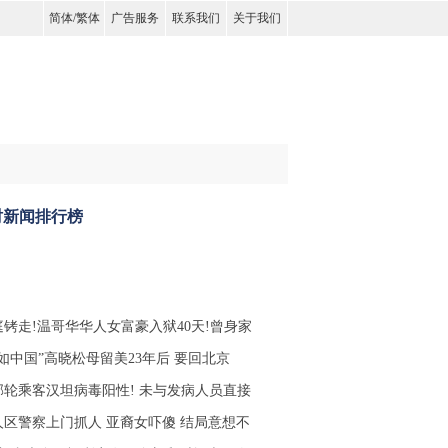
简体
/
繁体
广告服务
联系我们
关于我们
时新闻排行榜
庭铐走!温哥华华人女富豪入狱40天!曾身家
不如中国”高晓松母留美23年后 要回北京
邮轮乘客汉坦病毒阳性! 未与发病人员直接
人区警察上门抓人 亚裔女吓傻 结局意想不