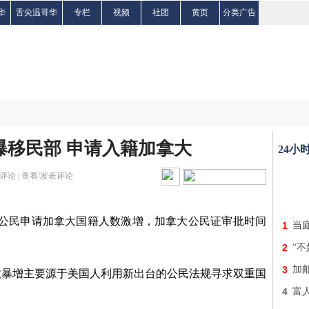
华
舌尖温哥华
专栏
视频
社团
黄页
分类广告
挤爆移民部 申请入籍加拿大
24小
评论 |
查看/发表评论
美国公民申请加拿大国籍人数激增，加拿大公民证审批时间
1
当
2
“
3
加
数暴增主要源于美国人利用新出台的公民法规寻求双重国
4
富