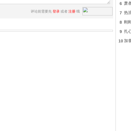
6
萧
评论前需要先
登录
或者
注册
哦
7
热
8
刚
9
扎
10
加