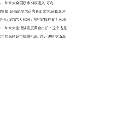
条！加拿大全国楼市彻底进入“寒冬”
浪警报!超强厄尔尼诺席卷加拿大,或创最热
刚!卡尼官宣3大福利：70%家庭狂省！再增
心！加拿大生活满意度调查出炉：这个省竟
拿大居民区超市惊爆枪战! 连开10枪现场混