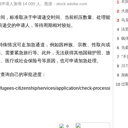
1
不
增 14.000 人。图源：stock.adobe.com
2
大
时间，标准取决于申请递交时间、当前积压数量、处理能
3
马
2 月前递交的申请人，等待周期相对较短。
4
法
5
疯
部分特殊情况可走加急通道，例如因种族、宗教、性取向或
6
当
病、需要紧急旅行等。此外，无法获得其他国籍护照、放
7
“
金、医疗或社会保险号等原因，也可申请加急处理。
8
川
时查询自己的审批进度：
9
加
10
过
fugees-citizenship/services/application/check-processi
0