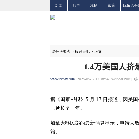
新闻
地产
移民
教育
玩乐温哥
温哥华港湾
>
移民天地
>
正文
1.4万美国人
www.bcbay.com
| 2026-05-17 17:58:54 National Post |
0
条
据《国家邮报》5 月 17 日报道，因
已延长至一年。
加拿大移民部的最新估算显示，申请人
籍。