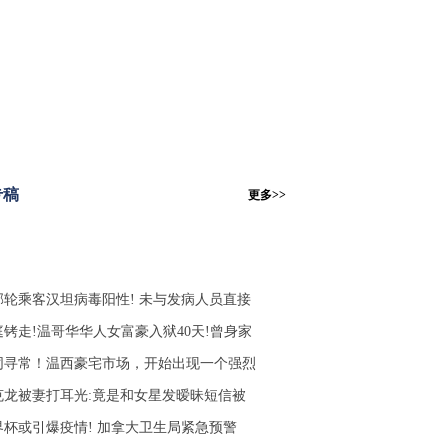
专稿
更多>>
邮轮乘客汉坦病毒阳性! 未与发病人员直接
庭铐走!温哥华华人女富豪入狱40天!曾身家
同寻常！温西豪宅市场，开始出现一个强烈
克龙被妻打耳光:竟是和女星发暧昧短信被
界杯或引爆疫情! 加拿大卫生局紧急预警