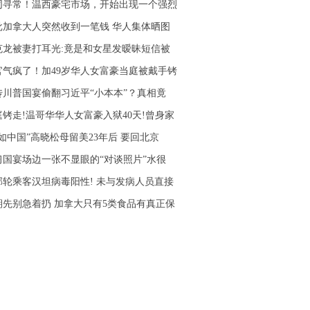
同寻常！温西豪宅市场，开始出现一个强烈
批加拿大人突然收到一笔钱 华人集体晒图
克龙被妻打耳光:竟是和女星发暧昧短信被
官气疯了！加49岁华人女富豪当庭被戴手铐
传川普国宴偷翻习近平“小本本”？真相竟
庭铐走!温哥华华人女富豪入狱40天!曾身家
不如中国”高晓松母留美23年后 要回北京
习国宴场边一张不显眼的“对谈照片”水很
邮轮乘客汉坦病毒阳性! 未与发病人员直接
期先别急着扔 加拿大只有5类食品有真正保