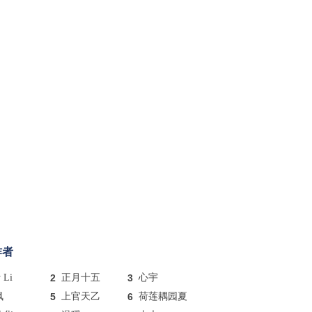
作者
y Li
2
正月十五
3
心宇
枫
5
上官天乙
6
荷莲耦园夏