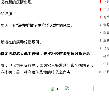
1
下
年没有新的疫情出现。
2
华
陡然增加。
3
可
4
卡
加拿大，有
“潜在扩散至更广泛人群”
的风险。
5
温
6
爆
都是潜在的病毒传播场所。
7
马
在特定的易感人群中传播，未接种疫苗者患病风险更高
。
8
马
9
全
之后，但仅为中等程度，因为它主要通过与密切接触者传
10
法
而麻疹病毒是一种高度传染性的呼吸道病毒。
1