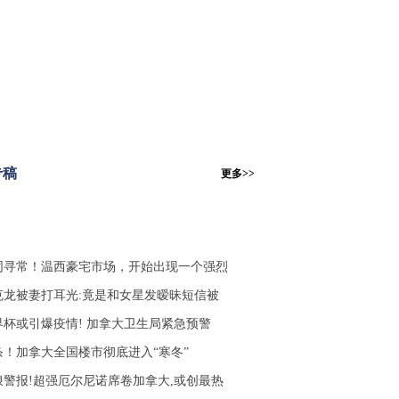
专稿
更多>>
同寻常！温西豪宅市场，开始出现一个强烈
克龙被妻打耳光:竟是和女星发暧昧短信被
界杯或引爆疫情! 加拿大卫生局紧急预警
条！加拿大全国楼市彻底进入“寒冬”
浪警报!超强厄尔尼诺席卷加拿大,或创最热