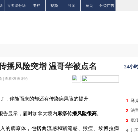
华
舌尖温哥华
专栏
视频
社团
黄页
分类广告
传播风险突增 温哥华被点名
24小
 |
查看/发表评论
开幕了，伴随而来的却还有传染病风险的提升。
1
马
2
法
份报告显示，届时加拿大境内
麻疹传播风险很高
。
3
疯
输入的病原体，包括禽流感和猪流感、猴痘、埃博拉病
4
川