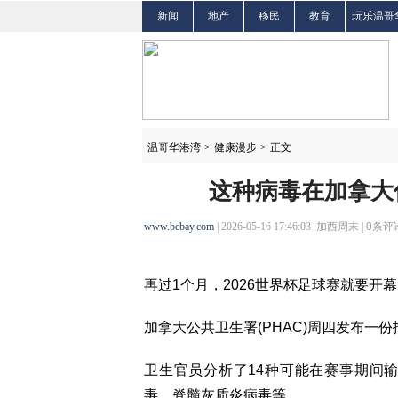
新闻
地产
移民
教育
玩乐温哥
温哥华港湾
>
健康漫步
>
正文
这种病毒在加拿大
www.bcbay.com
| 2026-05-16 17:46:03 加西周末 |
0
条评论
再过1个月，2026世界杯足球赛就要
加拿大公共卫生署(PHAC)周四发布一
卫生官员分析了14种可能在赛事期间
毒、脊髓灰质炎病毒等。