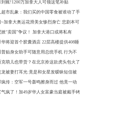
月到账!1200万加拿大人可领这笔补贴
人超市乱象：我们买的中国零食被谁动了手
惜~加拿大奥运花滑美女惨烈身亡 悲剧本可
尼掀“卖国”争议！ 加拿大港口或将私有
哥华将迎首个胶囊酒店 22层高楼提供408睡
川普贴身女助手可随意用总统手机 行为不
斯克萌儿也带货？在北京拎这款虎头包火了
克龙被妻打耳光:竟是和女星发暧昧短信被
球疯传：空军一号轰鸣擦身而过 他竟一动
官气疯了！加49岁华人女富豪当庭被戴手铐