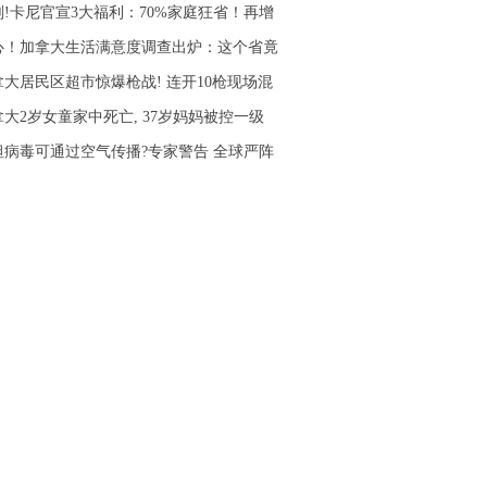
刚!卡尼官宣3大福利：70%家庭狂省！再增
心！加拿大生活满意度调查出炉：这个省竟
拿大居民区超市惊爆枪战! 连开10枪现场混
拿大2岁女童家中死亡, 37岁妈妈被控一级
坦病毒可通过空气传播?专家警告 全球严阵