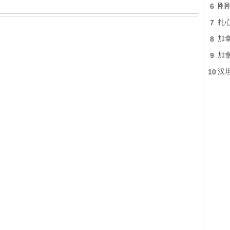
6
刚
7
扎
8
加
9
加
10
汉