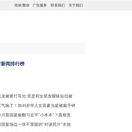
简体
/
繁体
广告服务
联系我们
关于我们
时新闻排行榜
克龙被妻打耳光:竟是和女星发暧昧短信被
官气疯了！加49岁华人女富豪当庭被戴手铐
传川普国宴偷翻习近平“小本本”？真相竟
习国宴场边一张不显眼的“对谈照片”水很