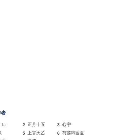
作者
y Li
2
正月十五
3
心宇
枫
5
上官天乙
6
荷莲耦园夏