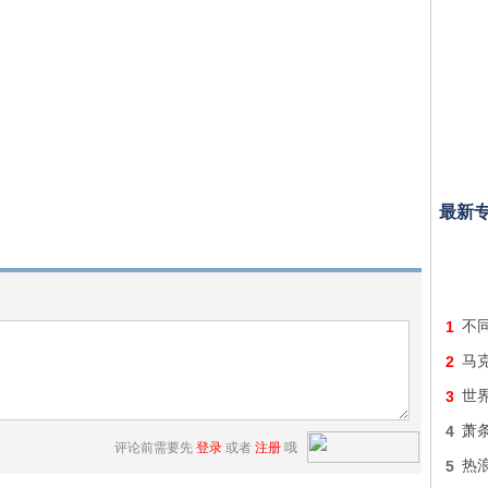
最新
1
不
2
马
3
世
4
萧
评论前需要先
登录
或者
注册
哦
5
热