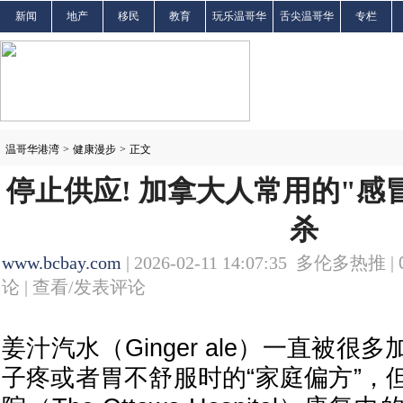
新闻
地产
移民
教育
玩乐温哥华
舌尖温哥华
专栏
温哥华港湾
>
健康漫步
>
正文
停止供应! 加拿大人常用的"感
杀
www.bcbay.com
| 2026-02-11 14:07:35 多伦多热推 |
论 |
查看/发表评论
姜汁汽水（Ginger ale）一直被
子疼或者胃不舒服时的“家庭偏方”，