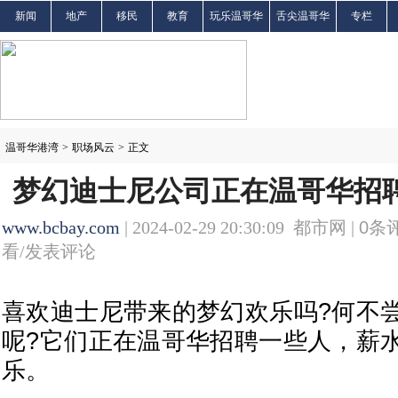
新闻
地产
移民
教育
玩乐温哥华
舌尖温哥华
专栏
温哥华港湾
>
职场风云
>
正文
梦幻迪士尼公司正在温哥华招聘
www.bcbay.com
| 2024-02-29 20:30:09 都市网 |
0
条评
看/发表评论
喜欢迪士尼带来的梦幻欢乐吗?何不
呢?它们正在温哥华招聘一些人，薪
乐。