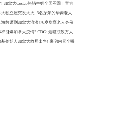
! 加拿大Costco热销牛奶全国召回！官方
拿大独立屋突发大火, 3名探亲的华裔老人
上海教师到加拿大流浪!76岁华裔老人身份
杯引爆加拿大疫情? CDC: 最糟或致万人
德基创始人加拿大故居出售! 豪宅内景全曝