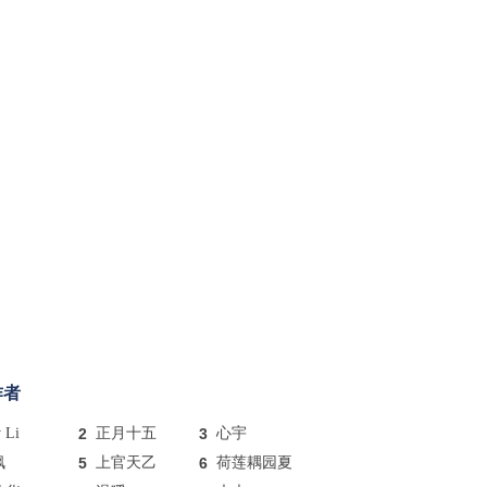
作者
y Li
2
正月十五
3
心宇
枫
5
上官天乙
6
荷莲耦园夏