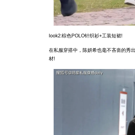
look2:棕色POLO针织衫+工装短裙!
在私服穿搭中，陈妍希也毫不吝啬的秀出
材!