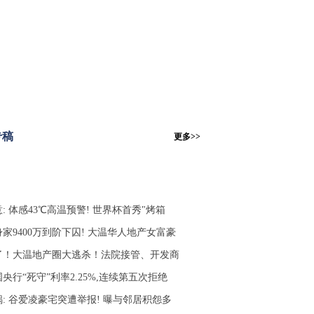
专稿
更多>>
: 体感43℃高温预警! 世界杯首秀"烤箱
家9400万到阶下囚! 大温华人地产女富豪
了！大温地产圈大逃杀！法院接管、开发商
央行“死守”利率2.25%,连续第五次拒绝
锅: 谷爱凌豪宅突遭举报! 曝与邻居积怨多