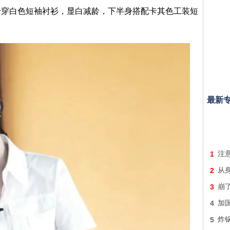
身穿白色短袖衬衫，显白减龄，下半身搭配卡其色工装短
最新
1
注意
2
从身
3
崩
4
加国
5
炸