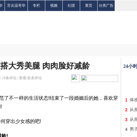
华
舌尖温哥华
专栏
视频
社团
黄页
分类广告
穿搭大秀美腿 肉肉脸好减龄
24小
 |
0
条评论 |
查看/发表评论
示范了不一样的生活状态!结束了一段婚姻后的她，喜欢穿
1
体
!
2
从身
3
从身
何穿出少女感的吧!
4
男子
龄!