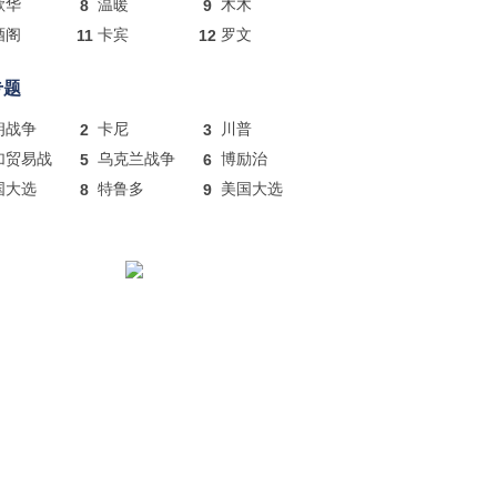
歌华
8
温暖
9
木木
酒阁
11
卡宾
12
罗文
专题
朗战争
2
卡尼
3
川普
加贸易战
5
乌克兰战争
6
博励治
国大选
8
特鲁多
9
美国大选