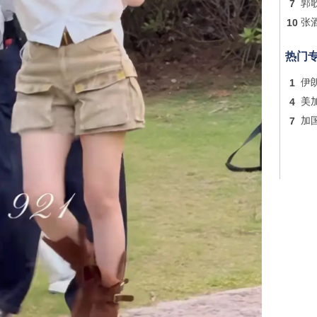
7
郭
10
张
热门
1
伊
4
美
7
加