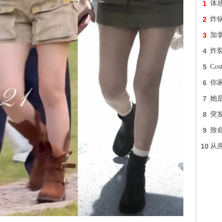
1
体
2
炸
3
加
4
炸裂
5
Co
6
你
7
她
8
突发
9
致
10
从身