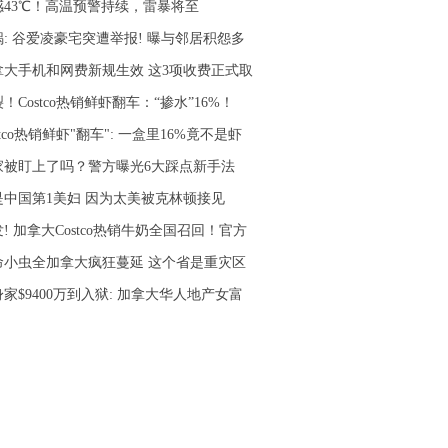
感43℃！高温预警持续，雷暴将至
锅: 谷爱凌豪宅突遭举报! 曝与邻居积怨多
拿大手机和网费新规生效 这3项收费正式取
！Costco热销鲜虾翻车：“掺水”16%！
stco热销鲜虾"翻车": 一盒里16%竟不是虾
家被盯上了吗？警方曝光6大踩点新手法
是中国第1美妇 因为太美被克林顿接见
! 加拿大Costco热销牛奶全国召回！官方
命小虫全加拿大疯狂蔓延 这个省是重灾区
家$9400万到入狱: 加拿大华人地产女富