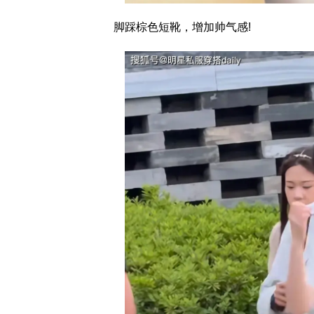
脚踩棕色短靴，增加帅气感!