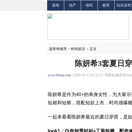
新闻
地产
移民
教育
玩乐温哥
温哥华港湾
>
时尚前沿
>
正文
陈妍希3套夏日
www.bcbay.com
| 2026-06-12 01:33:25 明星私服穿搭daily
陈妍希是作为40+的单身女性，为大家
短裙和短裤，搭配短款上衣，时尚感爆棚
一起来看看陈妍希最近的夏日穿搭，是如
look1：白色短秀衬衫+工装短裤，配色减