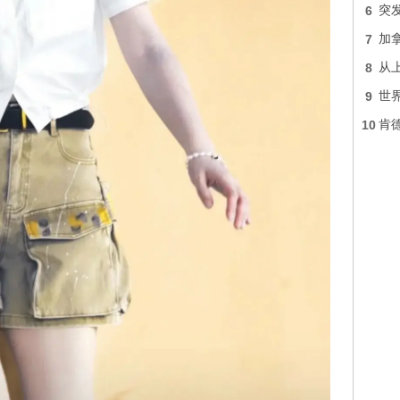
6
突发
7
加
8
从
9
世界
10
肯