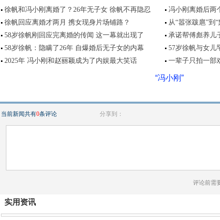
徐帆和冯小刚离婚了？26年无子女 徐帆不再隐忍
冯小刚离婚后两
徐帆回应离婚才两月 携女现身片场铺路？
从“嚣张跋扈”到
58岁徐帆刚回应完离婚的传闻 这一幕就出现了
承诺帮傅彪养儿
58岁徐帆：隐瞒了26年 自爆婚后无子女的内幕
57岁徐帆与女儿
2025年 冯小刚和赵丽颖成为了内娱最大笑话
一辈子只拍一部
“冯小刚”
当前新闻共有
0
条评论
分享到：
评论前需
实用资讯