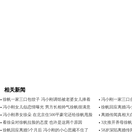
相关新闻
徐帆一家三口包饺子 冯小刚调馅被老婆女儿捧着
冯小刚一家三口
冯小刚女儿似恋情曝光 男方长相帅气徐帆很满意
徐帆回应离婚冯
冯小刚养女徐朵 在北京住500平豪宅还给徐帆甩脸
离婚传闻真相大
看徐朵对徐帆拉脸的态度 也许是这两个原因
3次推开养母徐
徐帆回应离婚5个月后 冯小刚的小心思藏不住了
58岁深陷离婚传