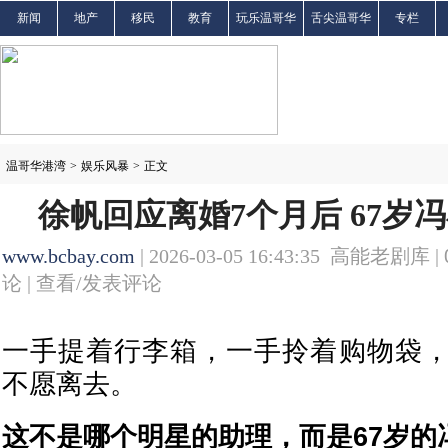
新闻
地产
移民
教育
玩乐温哥华
舌尖温哥华
专栏
温哥华港湾
>
娱乐风暴
>
正文
徐帆回应离婚7个月后 67岁
www.bcbay.com
| 2026-03-05 16:43:35 高能老剧库 |
论 |
查看/发表评论
一手提着行李箱，一手拎着购物袋
不愿离去。
这不是哪个明星的助理，而是67岁的