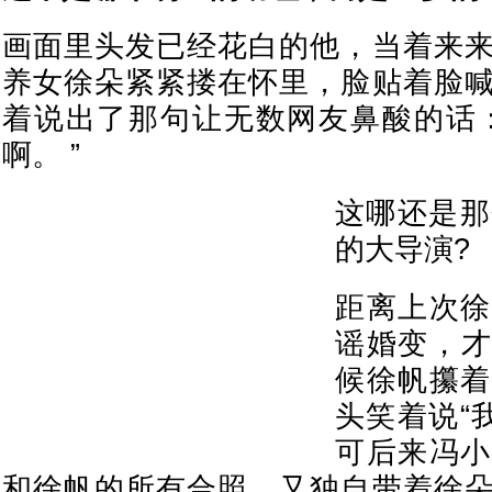
画面里头发已经花白的他，当着来
养女徐朵紧紧搂在怀里，脸贴着脸喊了
着说出了那句让无数网友鼻酸的话
啊。 ”
这哪还是那
的大导演?
距离上次徐
谣婚变，才
候徐帆攥着
头笑着说“
可后来冯小
和徐帆的所有合照，又独自带着徐