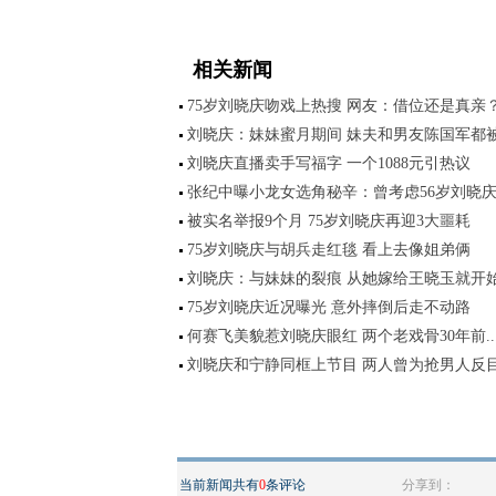
相关新闻
75岁刘晓庆吻戏上热搜 网友：借位还是真亲
刘晓庆：妹妹蜜月期间 妹夫和男友陈国军都
刘晓庆直播卖手写福字 一个1088元引热议
张纪中曝小龙女选角秘辛：曾考虑56岁刘晓
被实名举报9个月 75岁刘晓庆再迎3大噩耗
75岁刘晓庆与胡兵走红毯 看上去像姐弟俩
刘晓庆：与妹妹的裂痕 从她嫁给王晓玉就开
75岁刘晓庆近况曝光 意外摔倒后走不动路
何赛飞美貌惹刘晓庆眼红 两个老戏骨30年前..
刘晓庆和宁静同框上节目 两人曾为抢男人反
当前新闻共有
0
条评论
分享到：