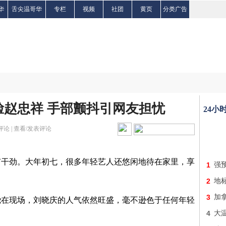
华
舌尖温哥华
专栏
视频
社团
黄页
分类广告
赵忠祥 手部颤抖引网友担忧
24小
评论 |
查看/发表评论
有干劲。大年初七，很多年轻艺人还悠闲地待在家里，享
1
强预
2
地
3
加
绕在现场，刘晓庆的人气依然旺盛，毫不逊色于任何年轻
4
大