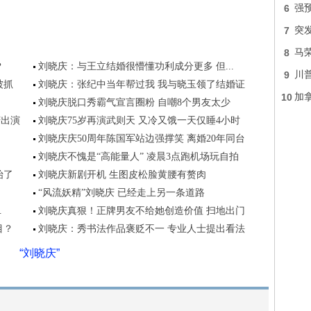
6
强预
7
突
8
马
？
刘晓庆：与王立结婚很懵懂功利成分更多 但...
9
川
被抓
刘晓庆：张纪中当年帮过我 我与晓玉领了结婚证
10
加
刘晓庆脱口秀霸气宣言圈粉 自嘲8个男友太少
庆出演
刘晓庆75岁再演武则天 又冷又饿一天仅睡4小时
刘晓庆庆50周年陈国军站边强撑笑 离婚20年同台
刘晓庆不愧是“高能量人” 凌晨3点跑机场玩自拍
始了
刘晓庆新剧开机 生图皮松脸黄腰有赘肉
“风流妖精”刘晓庆 已经走上另一条道路
.
刘晓庆真狠！正牌男友不给她创造价值 扫地出门
目？
刘晓庆：秀书法作品褒贬不一 专业人士提出看法
“刘晓庆”