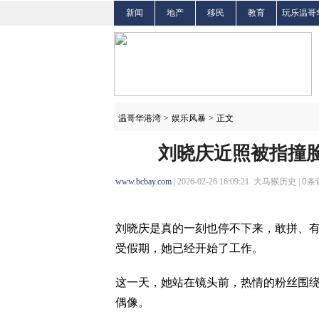
新闻
地产
移民
教育
玩乐温哥
温哥华港湾
>
娱乐风暴
>
正文
刘晓庆近照被指撞脸
www.bcbay.com
| 2026-02-26 16:09:21 大马猴历史 |
0
条
刘晓庆是真的一刻也停不下来，敢拼、
受假期，她已经开始了工作。
这一天，她站在镜头前，热情的粉丝围
偶像。