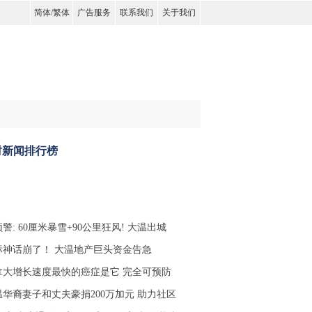
简体
/
繁体
广告服务
联系我们
关于我们
时新闻排行榜
警: 60厘米暴雪+90公里狂风! 大温出城
标神话崩了！ 大温地产巨头资金告急
拿大增长速度最快的癌症是它 完全可预防
温华裔妻子和丈夫豪捐200万加元 助力社区