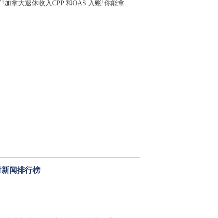
!加拿大退休收入CPP 和OAS 入账!你能拿
时新闻排行榜