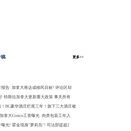
专稿
更多>>
方报告: 加拿大将达成移民目标! 评论区却
刚! 特斯拉加拿大更新重大政策 事关所有
斩！BC豪华酒庄烂尾三年！旗下三大酒庄被
 加拿大Costco工资曝光: 肉类包装工年入
曝光! 霍金现身"萝莉岛"! 司法部提超2