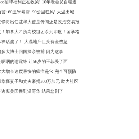
stco招牌福利正在收紧! 10年老会员自曝遭
警: 60厘米暴雪+90公里狂风! 大温出城
荣铮将出任驻华大使是传闻还是政治交易报
发！加拿大21所高校组团杀到印度！留学格
标神话崩了！ 大温地产巨头资金告急
籍多大博士回国探亲被捕 因为这事…
众哽咽的谢霆锋 让56岁的王菲丢了面
拿大增长速度最快的癌症是它 完全可预防
温华裔妻子和丈夫豪捐200万加元 助力社区
子逃离美国搬到温哥华 结果悲剧了