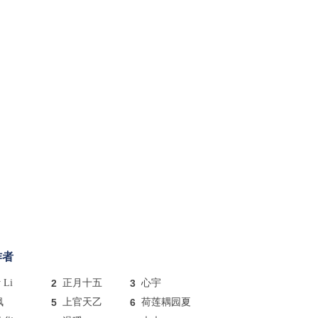
作者
y Li
2
正月十五
3
心宇
枫
5
上官天乙
6
荷莲耦园夏