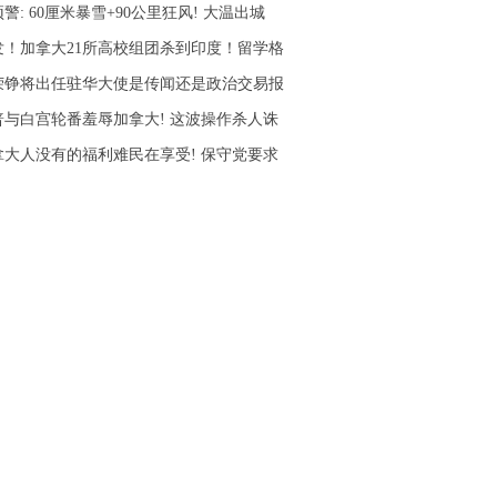
警: 60厘米暴雪+90公里狂风! 大温出城
发！加拿大21所高校组团杀到印度！留学格
荣铮将出任驻华大使是传闻还是政治交易报
普与白宫轮番羞辱加拿大! 这波操作杀人诛
拿大人没有的福利难民在享受! 保守党要求