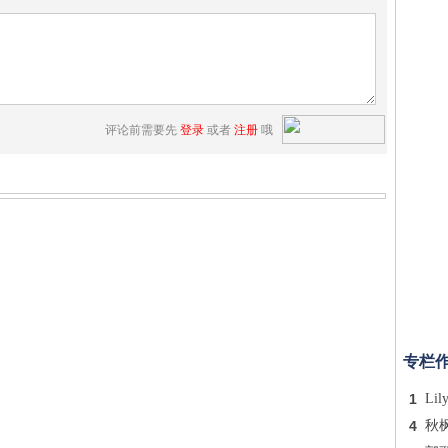
评论前需要先
登录
或者
注册
哦
专栏
1
Lil
4
秋