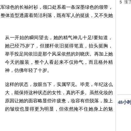
5
涨了
浅军绿色的长袖衬衫，领口处系着一条深墨绿色的领带，
。整体造型透露着简洁利落，既有军人的挺拔，又不失她
从一开始的瞬间望去，她的精气神儿十足!要知道，
她已经75岁了，但腰杆依旧挺得笔直，抬头挺胸，
举手投足间依旧是那个风采依然的刘晓庆。再加上她
今天的服装，整个人看起来不仅帅气，而且格外精
神，仿佛年轻了十岁。
这样的状态，放眼当下，实属罕见。毕竟，年纪这么
大，能保持这种状态的女性，真的不多。虽然化妆的
原因让她的面容略显些许疲惫，妆容有些脱落，脸上
48小
的皱纹也显得更为明显，但依然掩不住她身上的魅