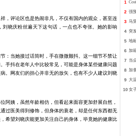
1
Co
2
强预
忠祥，评论区也是热闹非凡，不仅有国内的观众，甚至连
3
马
，刘晓庆粉丝遍天下这句话，一点也不夸张。她的影响
4
突
5
地
6
加
细节：当她接过话筒时，手在微微颤抖。这一细节不禁让
7
当
们。手抖在老年人中比较常见，可能是身体某些健康问题
8
加
疾病。网友们的担心并非无的放矢，也有不少人建议刘晓
9
大
10
女
那位阿姨，虽然年龄相仿，但看起来面容更加舒展自然，
以通过医美得到修饰，但身体的衰老，却是任何东西都无
法，希望刘晓庆能更加关注自己的身体，毕竟她的健康比