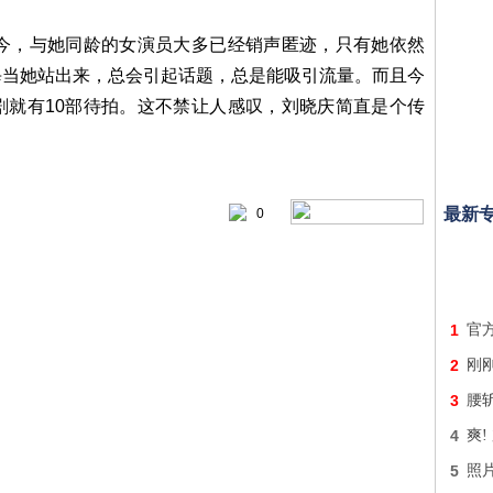
如今，与她同龄的女演员大多已经销声匿迹，只有她依然
每当她站出来，总会引起话题，总是能吸引流量。而且今
剧就有10部待拍。这不禁让人感叹，刘晓庆简直是个传
最新
0
1
官
2
刚
3
腰
4
爽!
5
照片